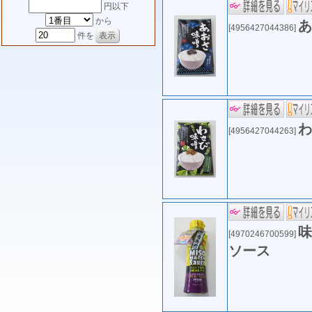
円以下
から
あ
[4956427044386]
件を
わ
[4956427044263]
味
[4970246700599]
ソース