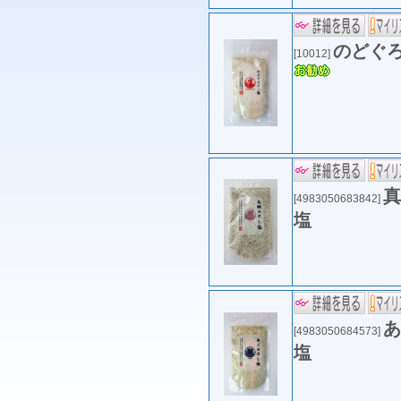
のどぐ
[10012]
真
[4983050683842]
塩
あ
[4983050684573]
塩