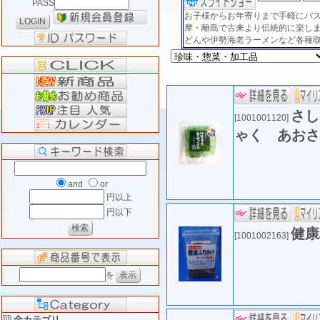
PASS
お子様からお年寄りまで手軽にバ
摩・離島で古来より伝統的に楽し
どんや伊勢海老ラーメンなど各種
さし
[1001001120]
ゃく あお
and
or
円以上
円以下
健康
[1001002163]
を
全カテゴリ