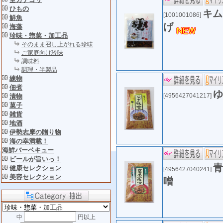
ひもの
キム
[1001001086]
鮮魚
げ
海藻
珍味・惣菜・加工品
そのまま召し上がれる珍味
ご家庭向け珍味
調味料
調理・半製品
練物
佃煮
ゆ
[4956427041217]
漬物
菓子
雑貨
地酒
伊勢志摩の贈り物
海の幸満載！
海鮮バーベキュー
ビールが旨いっ！
青
健康セレクション
[4956427040241]
美容セレクション
噌
中
円以上