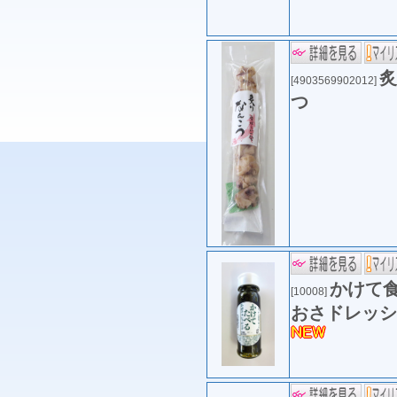
炙
[4903569902012]
つ
かけて
[10008]
おさドレッシ