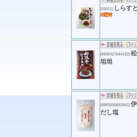
しらす
[10011]
松
[4956427044102]
坦坦
伊
[4983050683841]
だし塩