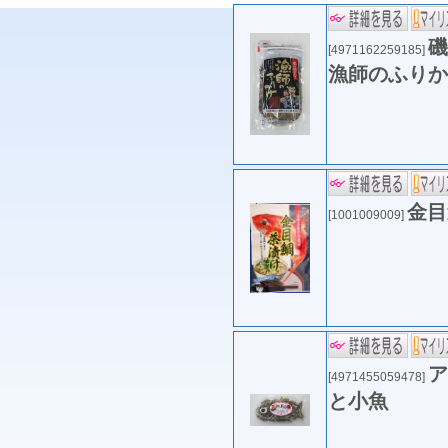
磯
[4971162259185]
漁師のふりか
金目
[1001009009]
ア
[4971455059478]
と小魚