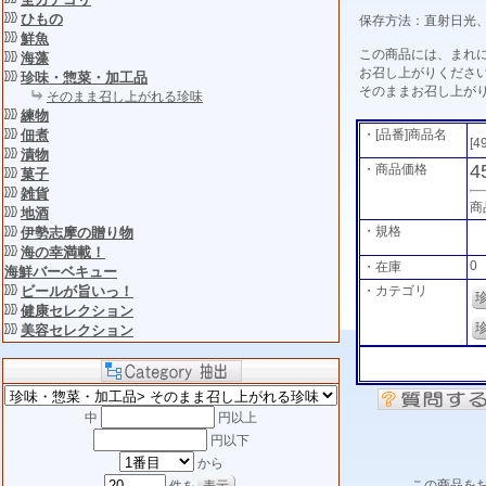
ひもの
保存方法：直射日光
鮮魚
この商品には、まれ
海藻
お召し上がりくださ
珍味・惣菜・加工品
そのままお召し上が
そのまま召し上がれる珍味
練物
・[品番]商品名
佃煮
[4
漬物
4
・商品価格
菓子
雑貨
商
地酒
・規格
伊勢志摩の贈り物
海の幸満載！
0
・在庫
海鮮バーベキュー
・カテゴリ
ビールが旨いっ！
健康セレクション
美容セレクション
中
円以上
円以下
から
この商品を