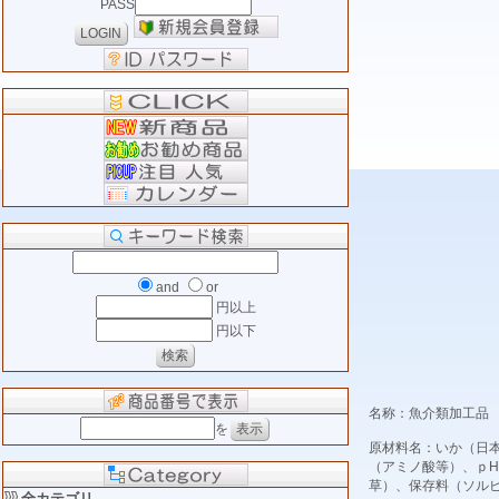
PASS
and
or
円以上
円以下
名称：魚介類加工品 
を
原材料名：いか（日
（アミノ酸等）、ｐH
草）、保存料（ソル
全カテゴリ