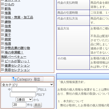
代金の支払時期
商品代金を銀
ひもの
送致します。
鮮魚
商品の引渡時期
ご注文後、１
海藻
珍味・惣菜・加工品
代金の支払方法
商品代金につ
練物
す。
佃煮
返品方法
お客様のご都
漬物
菓子
不良品は配送
雑貨
させていただ
地酒
品に関しまし
伊勢志摩の贈り物
連絡が遅くな
海の幸満載！
送ができない
海鮮バーベキュー
その他
お客様の個人
ビールが旨いっ！
お客様情報は
健康セレクション
れば幸いです
美容セレクション
「個人情報保護方針」
中
円以上
お客様の個人情報を保護することは弊
おり、弊社の個人情報の取扱いについ
円以下
から
１．本方針について
件を
弊社が取得したお客様の個人情報の取