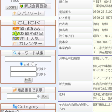
PASS
所在地
〒517－0042
三重県鳥羽市
0599-26-210
電話番号
0599-26-457
FAX番号
代表者
酒匂 敏輝
担当者
酒匂 敏輝
設立年月日
昭和５９年７
資本金
10,000,000円
事業内容
１．小売販売
２．海産物製
お申込有効期限
原則として、
and
or
何らかの事情
円以上
80-3100
円以下
※フリーダイ
販売価格
各商品の販売
商品代金は消
送料
送料は都道府
を
詳しくは「送
その他の負担が必要な
銀行振込によ
もの
全カテゴリ