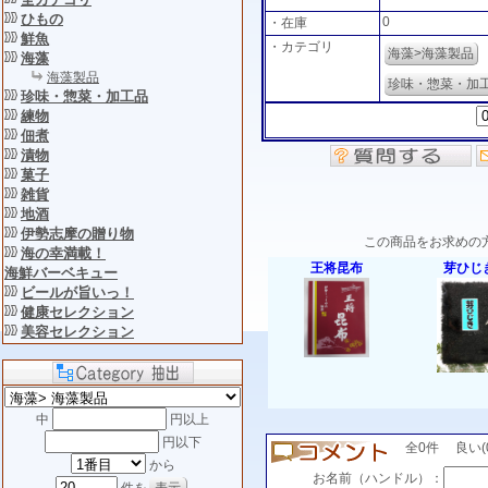
ひもの
0
・在庫
鮮魚
・カテゴリ
海藻>海藻製品
海藻
海藻製品
珍味・惣菜・加
珍味・惣菜・加工品
練物
佃煮
漬物
菓子
雑貨
地酒
伊勢志摩の贈り物
この商品をお求めの
海の幸満載！
王将昆布
芽ひじ
海鮮バーベキュー
ビールが旨いっ！
健康セレクション
美容セレクション
中
円以上
円以下
全0件 良い(0)
から
お名前（ハンドル）：