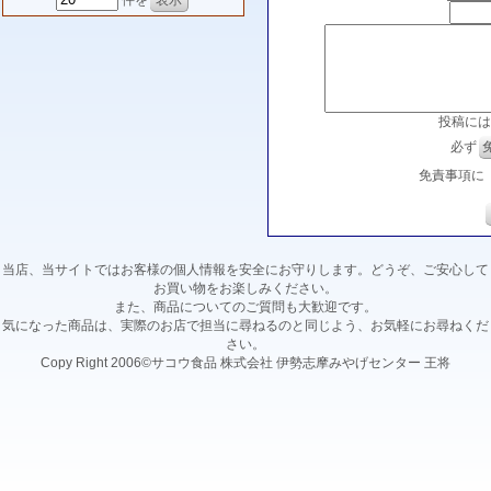
件を
投稿には
必ず
免責事項に
当店、当サイトではお客様の個人情報を安全にお守りします。どうぞ、ご安心して
お買い物をお楽しみください。
また、商品についてのご質問も大歓迎です。
気になった商品は、実際のお店で担当に尋ねるのと同じよう、お気軽にお尋ねくだ
さい。
Copy Right 2006©サコウ食品 株式会社 伊勢志摩みやげセンター 王将