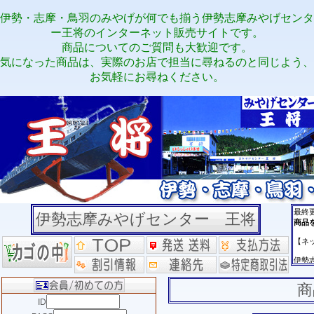
伊勢・志摩・鳥羽のみやげが何でも揃う伊勢志摩みやげセンタ
ー王将のインターネット販売サイトです。
商品についてのご質問も大歓迎です。
気になった商品は、実際のお店で担当に尋ねるのと同じよう、
お気軽にお尋ねください。
伊勢志摩みやげセンター 王将
商
ID