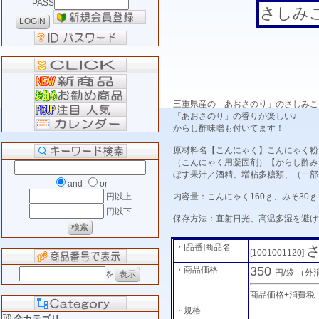
PASS
さしみ
三重県産の「あおさのり」のさしみこ
「あおさのり」の香りが楽しい♪
からし酢味噌も付いてます！
原材料名【こんにゃく】こんにゃく粉
（こんにゃく用凝固剤）【からし酢み
ぼす果汁／酒精、増粘多糖類、（一部
and
or
内容量：こんにゃく160ｇ、みそ30ｇ
円以上
円以下
保存方法：直射日光、高温多湿を避け
・[品番]商品名
[1001001120]
350
・商品価格
円/袋
（外
を
商品価格+消費税
・規格
全カテゴリ