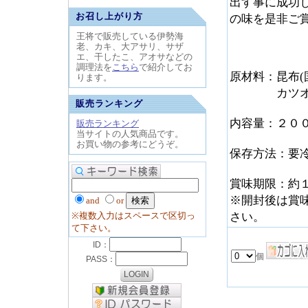
出す事に成功
お召し上がり方
の味を是非ご
王将で販売している伊勢海
老、カキ、大アサリ、サザ
エ、干したこ、アオサなどの
調理法を
こちら
で紹介してお
原材料：昆布
ります。
カツオエキス
販売ランキング
内容量：２０
販売ランキング
当サイトの人気商品です。
お買い物の参考にどうぞ。
保存方法：要
賞味期限：約
※開封後は賞
and
or
※複数入力はスペースで区切っ
さい。
て下さい。