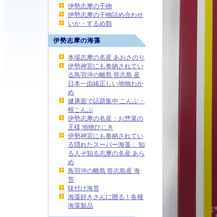
伊勢志摩の干物
伊勢志摩の干物詰め合わせ
いか・するめ類
伊勢志摩の海藻
本場志摩の名産 あおさのり
伊勢神宮にも奉納されてい
る鳥羽沖の離島 答志島 産
日本一由緒正しい地物わか
め
健康面で話題集中 こんぶ・
根こんぶ
伊勢志摩の名産：お惣菜の
王様 地物ひじき
伊勢神宮にも奉納されてい
る隠れたスーパー海藻： 知
る人ぞ知る志摩の名産 あら
め
鳥羽沖の離島 答志島産 海
苔
味付け海苔
海藻好きさんに贈る！各種
海藻製品