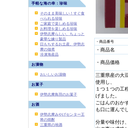
手軽な海の幸：珍味
そのまま美味しい！すぐ食
べられる珍味
ご家庭で楽しめる珍味
お料理を楽しめる珍味
伊勢志摩らしい、ちょっと
豪華な練り製品
・商品番号
日もちするお土産。伊勢志
摩の佃煮
・商品名
冷凍海産品
・商品価格
お漬物
おいしいお漬物
三重県産の大
使用し、
お菓子
１つ１つの工
伊勢志摩鳥羽のお菓子
げました。
ごはんのおか
お酒
も口に運んで
伊勢志摩みやげセンター王
将の焼酎
分量や味付け
三重県の地酒