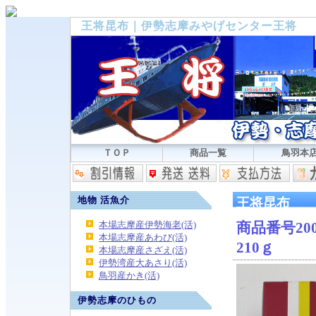
王将昆布｜伊勢志摩みやげセンター王将
ＴＯＰ
商品一覧
鳥羽本
地物 活魚介
王将昆布
本場志摩産伊勢海老(活)
商品番号200
本場志摩産あわび(活)
210ｇ
本場志摩産さざえ(活)
伊勢湾産大あさり(活)
鳥羽産かき(活)
伊勢志摩のひもの