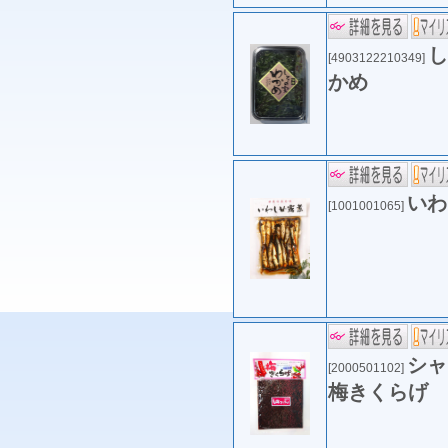
し
[4903122210349]
かめ
いわ
[1001001065]
シャ
[2000501102]
梅きくらげ