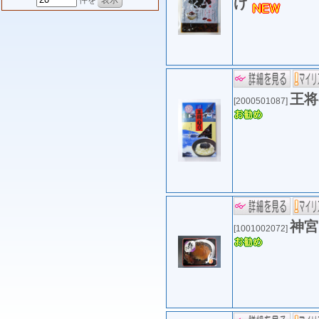
件を
げ
王将
[2000501087]
神宮
[1001002072]