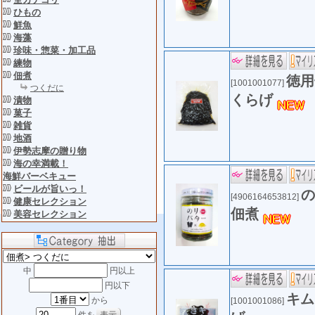
ひもの
鮮魚
海藻
珍味・惣菜・加工品
練物
佃煮
徳用
[1001001077]
つくだに
くらげ
漬物
菓子
雑貨
地酒
伊勢志摩の贈り物
海の幸満載！
海鮮バーベキュー
ビールが旨いっ！
の
[4906164653812]
健康セレクション
佃煮
美容セレクション
中
円以上
円以下
キム
から
[1001001086]