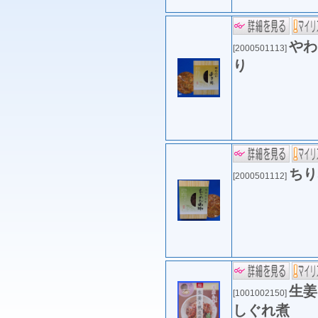
やわ
[2000501113]
り
ちり
[2000501112]
生姜
[1001002150]
しぐれ煮