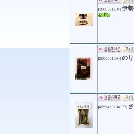
伊勢
[2000501104]
の
[2000501094]
さ
[4956460104177]