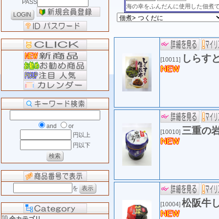
PASS
海の幸をふんだんに使用した佃煮
しらす
[10011]
and
or
三重の
[10010]
円以上
円以下
を
松阪牛
[10004]
全カテゴリ