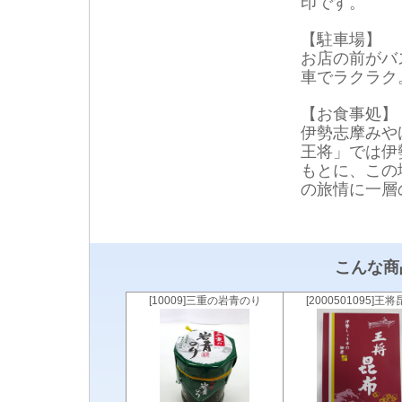
印です。
【駐車場】
お店の前がバ
車でラクラク
【お食事処】
伊勢志摩みや
王将」では伊
もとに、この
の旅情に一層