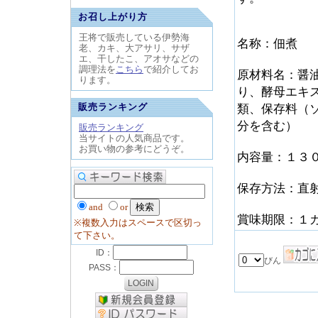
お召し上がり方
王将で販売している伊勢海
名称：佃煮
老、カキ、大アサリ、サザ
エ、干したこ、アオサなどの
調理法を
こちら
で紹介してお
原材料名：醤
ります。
り、酵母エキ
販売ランキング
類、保存料（
分を含む）
販売ランキング
当サイトの人気商品です。
お買い物の参考にどうぞ。
内容量：１３
保存方法：直
and
or
賞味期限：１
※複数入力はスペースで区切っ
て下さい。