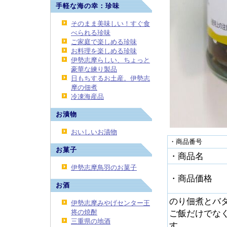
手軽な海の幸：珍味
そのまま美味しい！すぐ食
べられる珍味
ご家庭で楽しめる珍味
お料理を楽しめる珍味
伊勢志摩らしい、ちょっと
豪華な練り製品
日もちするお土産。伊勢志
摩の佃煮
冷凍海産品
お漬物
おいしいお漬物
・商品番号
お菓子
・商品名
伊勢志摩鳥羽のお菓子
・商品価格
お酒
のり佃煮とバ
伊勢志摩みやげセンター王
将の焼酎
ご飯だけでな
三重県の地酒
す。