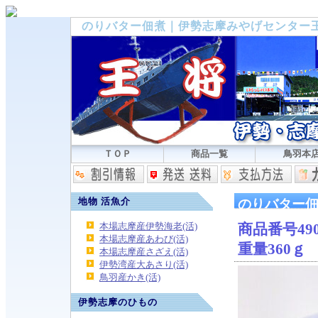
のりバター佃煮｜伊勢志摩みやげセンター
ＴＯＰ
商品一覧
鳥羽本
地物 活魚介
のりバター
本場志摩産伊勢海老(活)
商品番号490
本場志摩産あわび(活)
重量360ｇ
本場志摩産さざえ(活)
伊勢湾産大あさり(活)
鳥羽産かき(活)
伊勢志摩のひもの