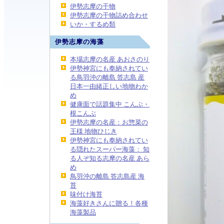
伊勢志摩の干物
伊勢志摩の干物詰め合わせ
いか・するめ類
伊勢志摩の海藻
本場志摩の名産 あおさのり
伊勢神宮にも奉納されてい
る鳥羽沖の離島 答志島 産
日本一由緒正しい地物わか
め
健康面で話題集中 こんぶ・
根こんぶ
伊勢志摩の名産：お惣菜の
王様 地物ひじき
伊勢神宮にも奉納されてい
る隠れたスーパー海藻： 知
る人ぞ知る志摩の名産 あら
め
鳥羽沖の離島 答志島産 海
苔
味付け海苔
海藻好きさんに贈る！各種
海藻製品