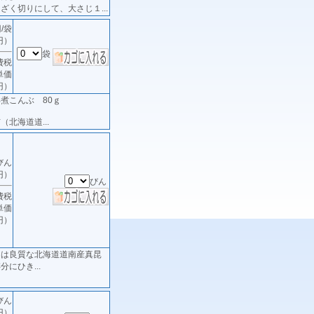
ざく切りにして、大さじ１...
/袋
円）
袋
費税
単価
円）
煮こんぶ 80ｇ
北海道道...
びん
円）
びん
費税
単価
円）
》は良質な北海道道南産真昆
にひき...
びん
円）