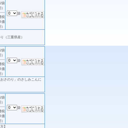
/袋
円）
袋
費税
単価
円）
のり（三重県産）
/袋
円）
袋
費税
単価
円）
あおさのり」のさしみこんに
/袋
円）
袋
費税
単価
円）
り方】