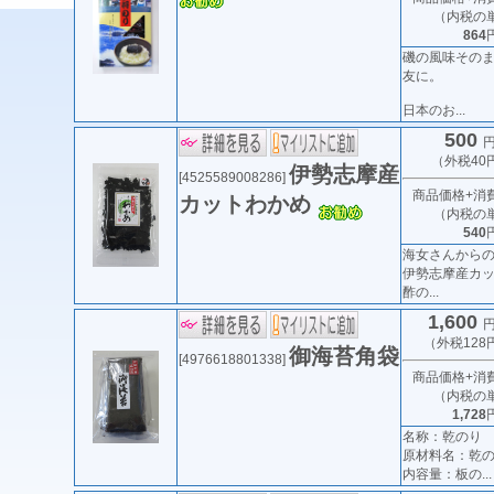
（内税の
864
磯の風味その
友に。
日本のお...
500
円
（外税40
伊勢志摩産
[4525589008286]
商品価格+消
カットわかめ
（内税の
540
海女さんから
伊勢志摩産カ
酢の...
1,600
円
（外税128
御海苔角袋
[4976618801338]
商品価格+消
（内税の
1,728
名称：乾のり
原材料名：乾
内容量：板の...