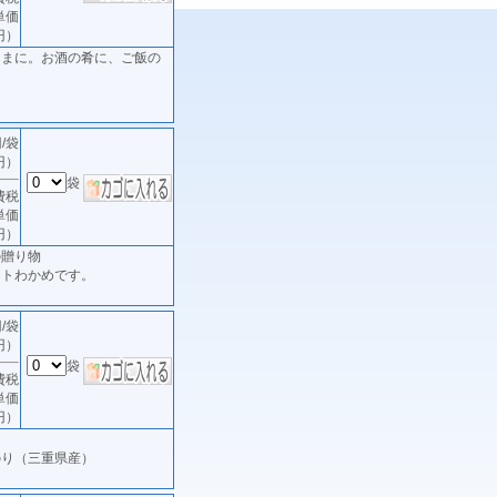
単価
円）
ままに。お酒の肴に、ご飯の
/袋
円）
袋
費税
単価
円）
の贈り物
ットわかめです。
/袋
円）
袋
費税
単価
円）
のり（三重県産）