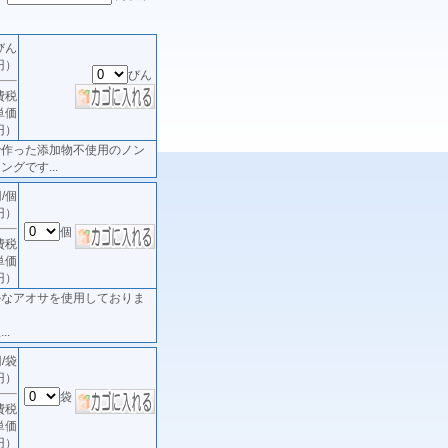
びん
円）
びん
費税
単価
円）
で作った添加物不使用のノン
グです...
/個
円）
個
費税
単価
円）
かなアオサを使用しておりま
..
/袋
円）
袋
費税
単価
円）