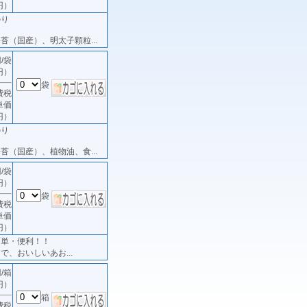
円）
のり
苔（国産）、明太子顆粒...
/袋
円）
袋
費税
単価
円）
のり
苔（国産）、植物油、食...
/袋
円）
袋
費税
単価
円）
簡単・便利！！
で、おいしいあお...
/箱
円）
箱
費税