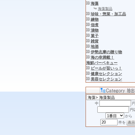
海藻
海藻製品
珍味・惣菜・加工品
練物
佃煮
漬物
菓子
雑貨
地酒
伊勢志摩の贈り物
海の幸満載！
海鮮バーベキュー
ビールが旨いっ！
健康セレクション
美容セレクション
中
円
円
から
件を