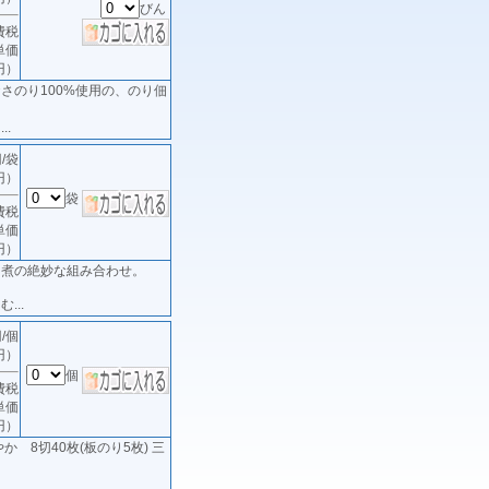
びん
費税
単価
円）
さのり100%使用の、のり佃
..
/袋
円）
袋
費税
単価
円）
佃煮の絶妙な組み合わせ。
...
/個
円）
個
費税
単価
円）
か 8切40枚(板のり5枚) 三