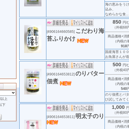
海の恵みをう
込み、
なめらかな食...
850
円/
（外税68
こだわり海
[4906164660585]
商品価格+消
苔ふりかけ
（内税の
918
国産海苔１０
お魚屋さんが造
500
円/
（外税40
のりバター
[4906164653812]
商品価格+消
佃煮
（内税の
540
のり佃煮とバ
以上
ひ試してみてくだ
以下
1,000
円
（外税80
明太子のり
[4906164653811]
商品価格+消
（内税の