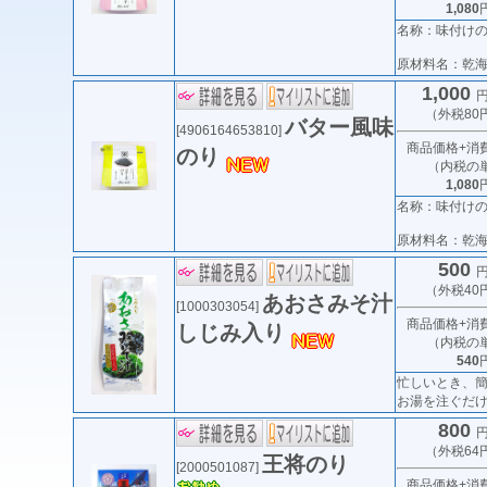
1,080
名称：味付け
原材料名：乾海
1,000
円
（外税80
バター風味
[4906164653810]
商品価格+消
のり
（内税の
1,080
名称：味付け
原材料名：乾海
500
円
（外税40
あおさみそ汁
[1000303054]
商品価格+消
しじみ入り
（内税の
540
忙しいとき、
お湯を注ぐだけ
800
円
（外税64
王将のり
[2000501087]
商品価格+消