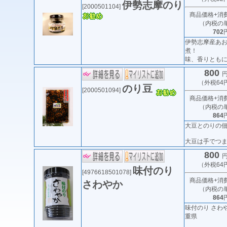
伊勢志摩のり
[2000501104]
商品価格+消
（内税の
702
伊勢志摩産あお
煮！
味、香りともに.
800
円
（外税64
のり豆
[2000501094]
商品価格+消
（内税の
864
大豆とのりの
大豆は手でつまむ
800
円
（外税64
味付のり
[4976618501078]
商品価格+消
さわやか
（内税の
864
味付のり さわや
重県