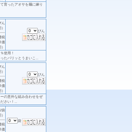
けて育ったアオサを麺に練り
びん
円）
びん
費税
単価
円）
０％使用！
ったパリッとうまいこ...
びん
円）
びん
費税
単価
円）
ターの意外な組み合わせをぜ
さい！...
/袋
円）
袋
費税
単価