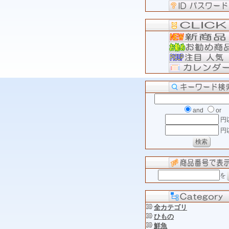
and
or
円
円
を
全カテゴリ
ひもの
鮮魚