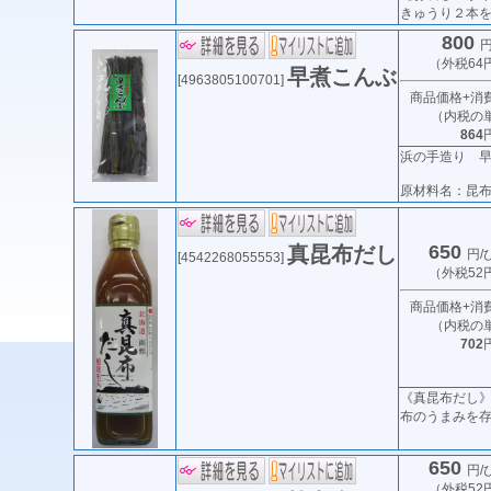
きゅうり２本を
800
円
（外税64
早煮こんぶ
[4963805100701]
商品価格+消
（内税の
864
浜の手造り 早
原材料名：昆布（
650
真昆布だし
円/
[4542268055553]
（外税52
商品価格+消
（内税の
702
《真昆布だし
布のうまみを存分
650
円/
（外税52