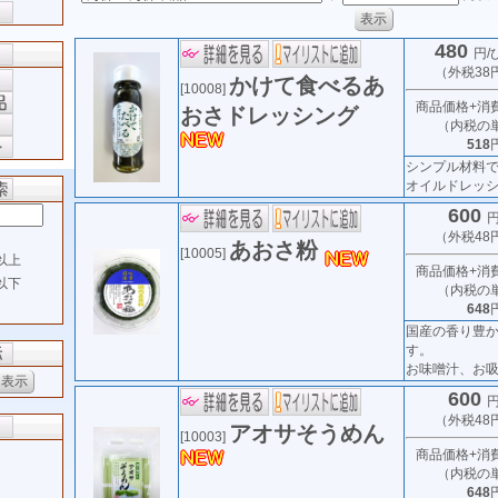
480
円/
（外税38
かけて食べるあ
[10008]
商品価格+消
おさドレッシング
（内税の
518
シンプル材料
オイルドレッシン
600
円
（外税48
あおさ粉
[10005]
以上
商品価格+消
以下
（内税の
648
国産の香り豊
す。
お味噌汁、お吸.
600
円
（外税48
アオサそうめん
[10003]
商品価格+消
（内税の
648