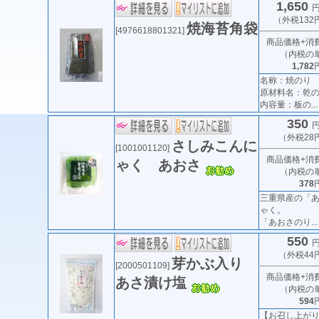
1,650
円
（外税132
焼海苔角袋
[4976618801321]
商品価格+消
（内税の
1,782
名称：焼のり
原材料名：乾
内容量：板の...
350
円
（外税28
さしみこんに
[1001001120]
商品価格+消
ゃく あおさ
（内税の
378
三重県産の「
ゃく。
「あおさのり...
550
円
（外税44
芽かぶ入り
[2000501109]
商品価格+消
あさ漬け塩
（内税の
594
【お召し上が