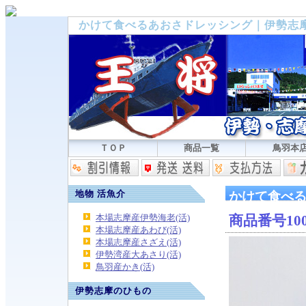
かけて食べるあおさドレッシング｜伊勢志
ＴＯＰ
商品一覧
鳥羽本
地物 活魚介
かけて食べ
本場志摩産伊勢海老(活)
商品番号10
本場志摩産あわび(活)
本場志摩産さざえ(活)
伊勢湾産大あさり(活)
鳥羽産かき(活)
伊勢志摩のひもの