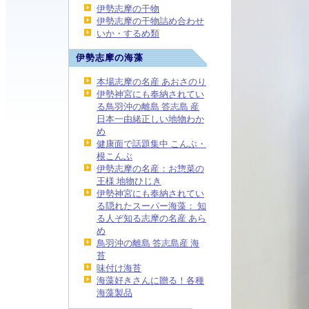
伊勢志摩の干物
伊勢志摩の干物詰め合わせ
いか・するめ類
伊勢志摩の海藻
本場志摩の名産 あおさのり
伊勢神宮にも奉納されてい
る鳥羽沖の離島 答志島 産
日本一由緒正しい地物わか
め
健康面で話題集中 こんぶ・
根こんぶ
伊勢志摩の名産：お惣菜の
王様 地物ひじき
伊勢神宮にも奉納されてい
る隠れたスーパー海藻： 知
る人ぞ知る志摩の名産 あら
め
鳥羽沖の離島 答志島産 海
苔
味付け海苔
海藻好きさんに贈る！各種
海藻製品