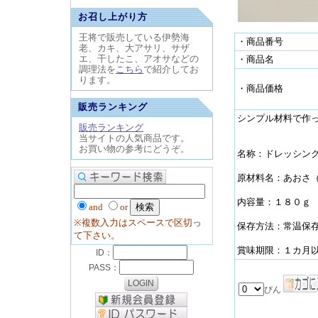
お召し上がり方
王将で販売している伊勢海
・商品番号
老、カキ、大アサリ、サザ
エ、干したこ、アオサなどの
・商品名
調理法を
こちら
で紹介してお
ります。
・商品価格
販売ランキング
シンプル材料で作
販売ランキング
当サイトの人気商品です。
お買い物の参考にどうぞ。
名称：ドレッシン
原材料名：あおさ
内容量：１８０ｇ
and
or
※複数入力はスペースで区切っ
保存方法：常温保
て下さい。
賞味期限：１カ月