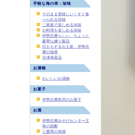
手軽な海の幸：珍味
そのまま美味しい！すぐ食
べられる珍味
ご家庭で楽しめる珍味
お料理を楽しめる珍味
伊勢志摩らしい、ちょっと
豪華な練り製品
日もちするお土産。伊勢志
摩の佃煮
冷凍海産品
お漬物
おいしいお漬物
お菓子
伊勢志摩鳥羽のお菓子
お酒
伊勢志摩みやげセンター王
将の焼酎
三重県の地酒