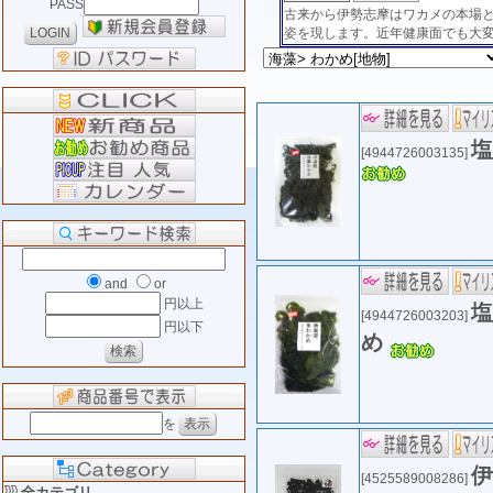
PASS
古来から伊勢志摩はワカメの本場
姿を現します。近年健康面でも大
塩
[4944726003135]
and
or
円以上
塩
[4944726003203]
円以下
め
を
伊
[4525589008286]
全カテゴリ