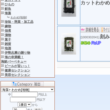
カットわか
ひもの
鮮魚
海藻
わかめ[地物]
珍味・惣菜・加工品
練物
佃煮
漬物
刻み
[1000302041]
菓子
雑貨
地酒
伊勢志摩の贈り物
海の幸満載！
海鮮バーベキュー
ビールが旨いっ！
健康セレクション
美容セレクション
中
円以上
円以下
から