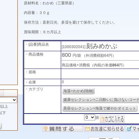
原材料名：わかめ（三重県産）
内容量：３０ｇ
保存方法：直射日光、多湿を避けて保存してください。
賞味期限：６カ月以上
・[品番]商品名
刻みめかぶ
[1000302041]
800
・商品価格
円/袋
（外消費税額64円）
商品価格+消費税（内税の単価
864
円）
・規格
0
・在庫
・カテゴリ
海藻>わかめ[地物]
健康セレクション>二日酔いに負けないコー
以上
美容セレクション>海藻で健やかダイエット
以下
袋