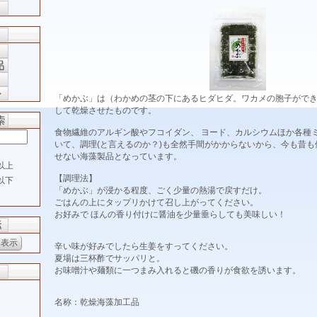
「めかぶ」は（わかめの茎の下にあるヒダヒダ。ワカメの胞子がで
して乾燥させたものです。
食物繊維のアルギン酸やフコイダン、 ヨード、カルシウムほか各種
いて、調理(と言えるのか？)も全然手間がかからないから、今も昔
せない海藻製品となっています。
以上
【調理法】
以下
「めかぶ」が浸かる程度、ごく少量の熱湯で戻すだけ。
ごはんの上にタップリかけて召し上がってください。
お好みで ほんの香り付けに醤油を少量垂らしても美味しい！
辛い味が好みでしたら生姜をすってください。
夏場は三杯酢でサッパリと。
お味噌汁や麺類に一つまみ入れると磯の香りが食欲を誘います。
名称：乾燥海藻加工品