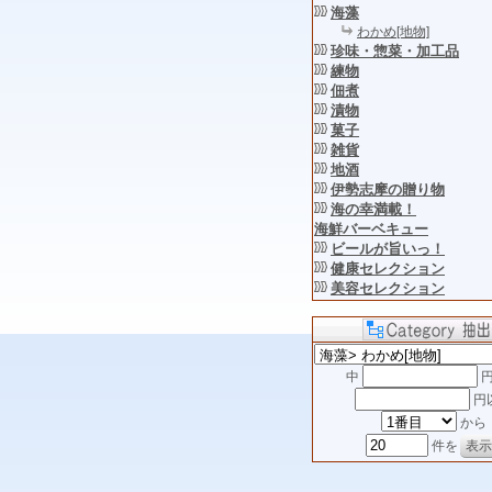
海藻
わかめ[地物]
珍味・惣菜・加工品
練物
佃煮
漬物
菓子
雑貨
地酒
伊勢志摩の贈り物
海の幸満載！
海鮮バーベキュー
ビールが旨いっ！
健康セレクション
美容セレクション
中
円
円
から
件を