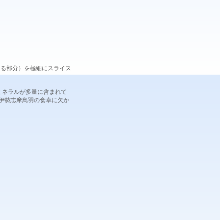
きる部分）を極細にスライス
ミネラルが多量に含まれて
も伊勢志摩鳥羽の食卓に欠か