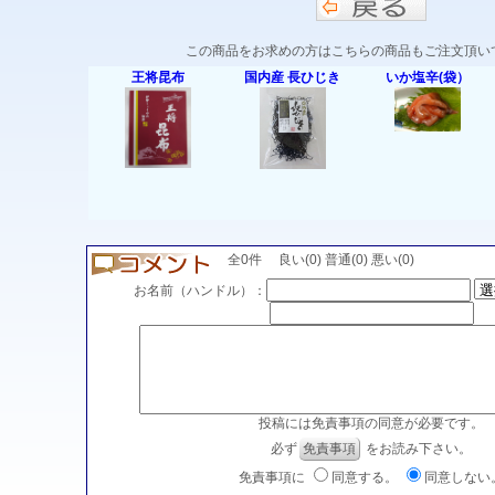
この商品をお求めの方はこちらの商品もご注文頂い
王将昆布
国内産 長ひじき
いか塩辛(袋）
全0件 良い(0) 普通(0) 悪い(0)
お名前（ハンドル）：
投稿には免責事項の同意が必要です。
必ず
免責事項
をお読み下さい。
免責事項に
同意する。
同意しない