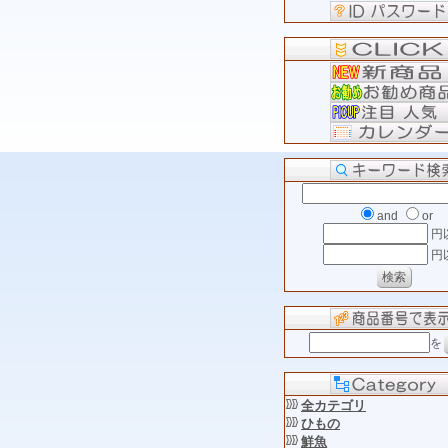
and
or
円
円
を
全カテゴリ
ひもの
鮮魚