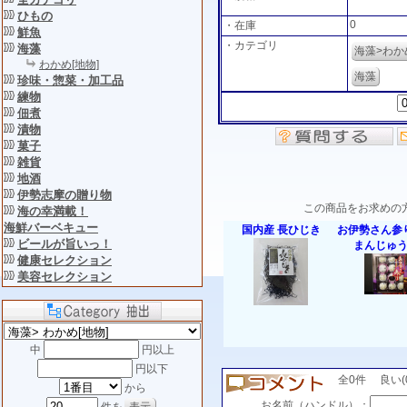
ひもの
0
・在庫
鮮魚
・カテゴリ
海藻
海藻>わか
わかめ[地物]
海藻
珍味・惣菜・加工品
練物
佃煮
漬物
菓子
雑貨
地酒
伊勢志摩の贈り物
この商品をお求めの
海の幸満載！
海鮮バーベキュー
国内産 長ひじき
お伊勢さん参
ビールが旨いっ！
まんじゅ
健康セレクション
美容セレクション
中
円以上
円以下
全0件 良い(0)
から
お名前（ハンドル）：