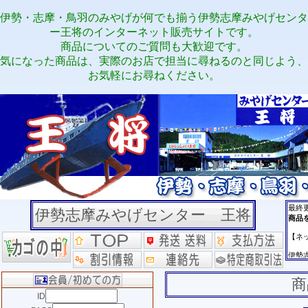
伊勢・志摩・鳥羽のみやげが何でも揃う伊勢志摩みやげセンタ
ー王将のインターネット販売サイトです。
商品についてのご質問も大歓迎です。
気になった商品は、実際のお店で担当に尋ねるのと同じよう、
お気軽にお尋ねください。
伊勢志摩みやげセンター 王将
商
ID