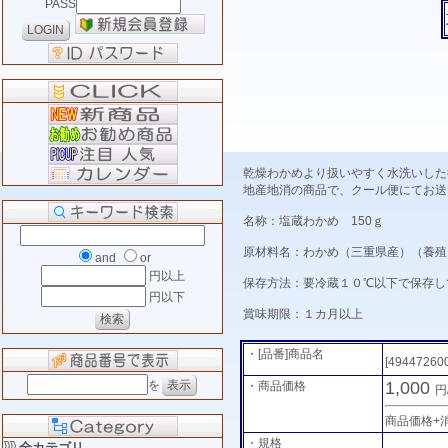
PASS
乾燥わかめより扱いやすく水洗いした
地産地消の商品で、クール便にてお送
名称：塩蔵わかめ 150ｇ
原材料名：わかめ（三重県産）（養殖
and
or
円以上
保存方法：要冷蔵１０℃以下で保存し
円以下
賞味期限：１カ月以上
・[品番]商品名
[49447260
を
1,000
・商品価格
円
商品価格+
・規格
全カテゴリ