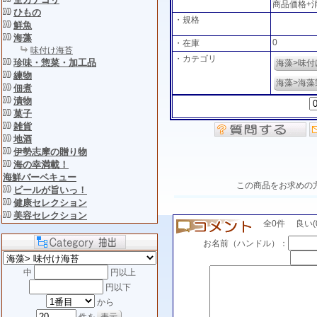
商品価格+
ひもの
・規格
鮮魚
海藻
0
・在庫
味付け海苔
・カテゴリ
珍味・惣菜・加工品
海藻>味付
練物
海藻>海藻
佃煮
漬物
菓子
雑貨
地酒
伊勢志摩の贈り物
海の幸満載！
海鮮バーベキュー
この商品をお求めの
ビールが旨いっ！
健康セレクション
美容セレクション
全0件 良い(0)
お名前（ハンドル）：
中
円以上
円以下
から