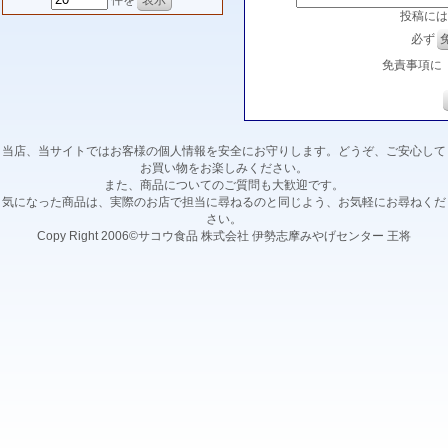
件を
投稿には
必ず
免責事項に
当店、当サイトではお客様の個人情報を安全にお守りします。どうぞ、ご安心して
お買い物をお楽しみください。
また、商品についてのご質問も大歓迎です。
気になった商品は、実際のお店で担当に尋ねるのと同じよう、お気軽にお尋ねくだ
さい。
Copy Right 2006©サコウ食品 株式会社 伊勢志摩みやげセンター 王将