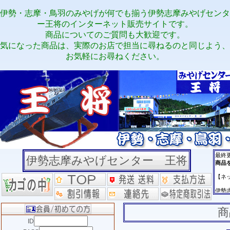
伊勢・志摩・鳥羽のみやげが何でも揃う伊勢志摩みやげセンタ
ー王将のインターネット販売サイトです。
商品についてのご質問も大歓迎です。
気になった商品は、実際のお店で担当に尋ねるのと同じよう、
お気軽にお尋ねください。
伊勢志摩みやげセンター 王将
商
ID