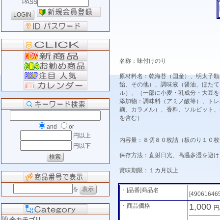
PASS
名称：味付けのり
原材料名：乾海苔（国産）、明太子顆
飴、その他）、調味液（醤油、ほたて
ル）、（一部に小麦・乳成分・大豆を
添加物：調味料（アミノ酸等）、トレ
麹、カラメル）、香料、ソルビット、
を含む）
and
or
円以上
内容量：８切８０枚詰（板のり１０枚
円以下
保存方法：直射日光、高温多湿を避け
賞味期限：１カ月以上
を
・[品番]商品名
[49061646
1,000
・商品価格
円
全カテゴリ