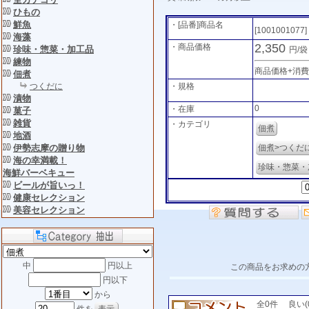
ひもの
鮮魚
・[品番]商品名
[1001001077]
海藻
2,350
・商品価格
珍味・惣菜・加工品
円/
練物
商品価格+消
佃煮
・規格
つくだに
漬物
0
・在庫
菓子
雑貨
・カテゴリ
佃煮
地酒
佃煮>つくだ
伊勢志摩の贈り物
海の幸満載！
珍味・惣菜・
海鮮バーベキュー
ビールが旨いっ！
健康セレクション
美容セレクション
中
円以上
この商品をお求めの
円以下
から
全0件 良い(0)