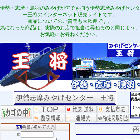
伊勢・志摩・鳥羽のみやげが何でも揃う伊勢志摩みやげセンタ
ー王将のインターネット販売サイトです。
商品についてのご質問も大歓迎です。
気になった商品は、実際のお店で担当に尋ねるのと同じよう、
お気軽にお尋ねください。
伊勢志摩みやげセンター 王将
商
ID