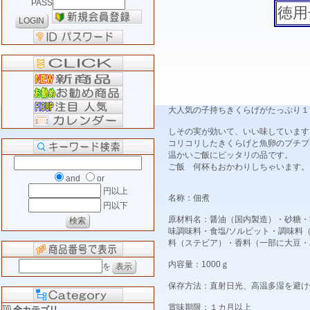
PASS
徳用
大人気の子持ちきくらげがたっぷり１
しその実が効いて、いい味しています
コリコリしたきくらげと魚卵のプチプ
温かいご飯にピッタリの品です。
ご飯 何杯もおかわりしちゃいます。
and
or
円以上
名称：佃煮
円以下
原材料名：醤油（国内製造）・砂糖・
味調味料・食塩/ソルビット・調味料
料（ステビア）・香料（一部に大豆・
内容量：1000ｇ
を
保存方法：直射日光、高温多湿を避け
賞味期限：１カ月以上
全カテゴリ