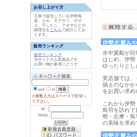
お召し上がり方
王将で販売している伊勢海
老、カキ、大アサリ、サザ
エ、干したこ、アオサなどの
調理法を
こちら
で紹介してお
ります。
伊勢志摩み
販売ランキング
水中翼船が目
販売ランキング
はじめ、伊勢
当サイトの人気商品です。
お買い物の参考にどうぞ。
ゆったりとし
実店舗では、
揃えのなかか
and
or
をお買い求め
※複数入力はスペースで区切っ
て下さい。
これから伊勢
鳥羽を訪れて
勢・志摩・鳥
の美味を求め
伊勢志摩みや