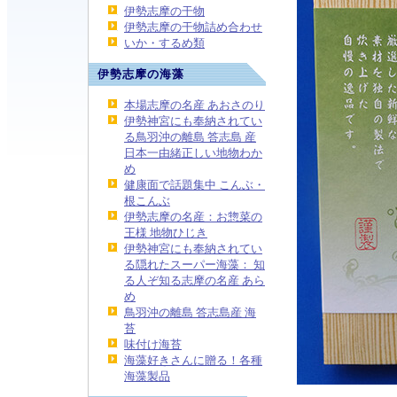
伊勢志摩の干物
伊勢志摩の干物詰め合わせ
いか・するめ類
伊勢志摩の海藻
本場志摩の名産 あおさのり
伊勢神宮にも奉納されてい
る鳥羽沖の離島 答志島 産
日本一由緒正しい地物わか
め
健康面で話題集中 こんぶ・
根こんぶ
伊勢志摩の名産：お惣菜の
王様 地物ひじき
伊勢神宮にも奉納されてい
る隠れたスーパー海藻： 知
る人ぞ知る志摩の名産 あら
め
鳥羽沖の離島 答志島産 海
苔
味付け海苔
海藻好きさんに贈る！各種
海藻製品