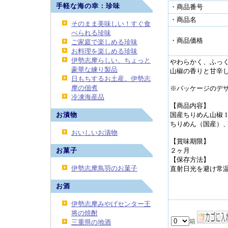
手軽な海の幸：珍味
・商品番号
・商品名
そのまま美味しい！すぐ食
べられる珍味
・商品価格
ご家庭で楽しめる珍味
お料理を楽しめる珍味
伊勢志摩らしい、ちょっと
やわらかく、ふっ
豪華な練り製品
山椒の香りと甘辛
日もちするお土産。伊勢志
摩の佃煮
※パッケージのデ
冷凍海産品
【商品内容】
お漬物
国産ちりめん山椒 1
ちりめん（国産）
おいしいお漬物
【賞味期限】
お菓子
２ヶ月
【保存方法】
伊勢志摩鳥羽のお菓子
直射日光を避け常
お酒
伊勢志摩みやげセンター王
将の焼酎
三重県の地酒