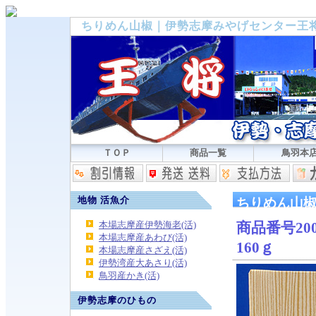
ちりめん山椒｜伊勢志摩みやげセンター王
ＴＯＰ
商品一覧
鳥羽本
地物 活魚介
ちりめん山
本場志摩産伊勢海老(活)
商品番号200
本場志摩産あわび(活)
160ｇ
本場志摩産さざえ(活)
伊勢湾産大あさり(活)
鳥羽産かき(活)
伊勢志摩のひもの