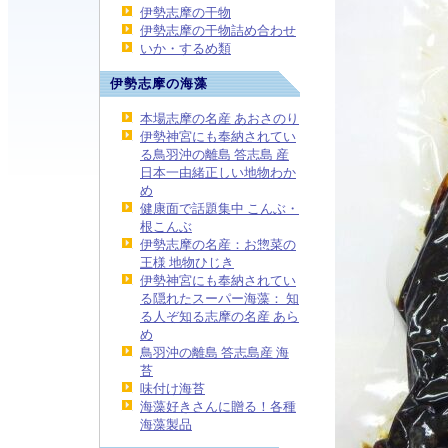
伊勢志摩の干物
伊勢志摩の干物詰め合わせ
いか・するめ類
伊勢志摩の海藻
本場志摩の名産 あおさのり
伊勢神宮にも奉納されてい
る鳥羽沖の離島 答志島 産
日本一由緒正しい地物わか
め
健康面で話題集中 こんぶ・
根こんぶ
伊勢志摩の名産：お惣菜の
王様 地物ひじき
伊勢神宮にも奉納されてい
る隠れたスーパー海藻： 知
る人ぞ知る志摩の名産 あら
め
鳥羽沖の離島 答志島産 海
苔
味付け海苔
海藻好きさんに贈る！各種
海藻製品