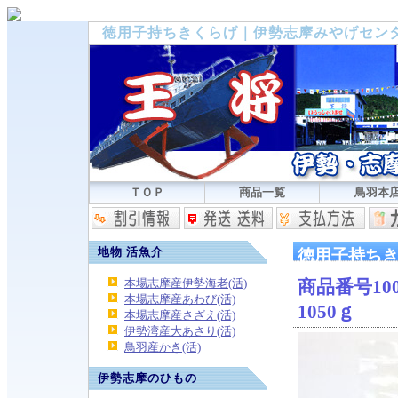
徳用子持ちきくらげ｜伊勢志摩みやげセン
ＴＯＰ
商品一覧
鳥羽本
地物 活魚介
徳用子持ち
本場志摩産伊勢海老(活)
商品番号100
本場志摩産あわび(活)
1050ｇ
本場志摩産さざえ(活)
伊勢湾産大あさり(活)
鳥羽産かき(活)
伊勢志摩のひもの