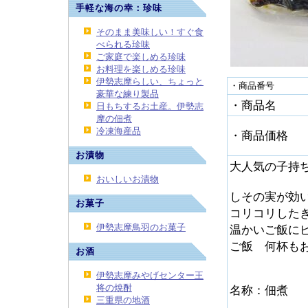
手軽な海の幸：珍味
そのまま美味しい！すぐ食
べられる珍味
ご家庭で楽しめる珍味
お料理を楽しめる珍味
伊勢志摩らしい、ちょっと
・商品番号
豪華な練り製品
・商品名
日もちするお土産。伊勢志
摩の佃煮
冷凍海産品
・商品価格
お漬物
大人気の子持
おいしいお漬物
しその実が効
お菓子
コリコリした
伊勢志摩鳥羽のお菓子
温かいご飯に
ご飯 何杯も
お酒
伊勢志摩みやげセンター王
将の焼酎
名称：佃煮
三重県の地酒