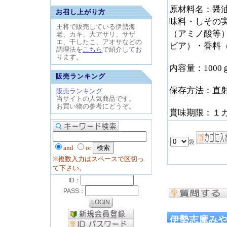
原材料名：醤
お召し上がり方
味料・しその
王将で販売している伊勢海
（アミノ酸等
老、カキ、大アサリ、サザ
エ、干したこ、アオサなどの
ビア）・香料
調理法を
こちら
で紹介してお
ります。
内容量：1000
販売ランキング
保存方法：直
販売ランキング
当サイトの人気商品です。
お買い物の参考にどうぞ。
賞味期限：１
and
or
※複数入力はスペースで区切っ
て下さい。
伊勢志摩み