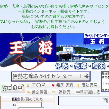
伊勢・志摩・鳥羽のみやげが何でも揃う伊勢志摩みやげセンタ
ー王将のインターネット販売サイトです。
商品についてのご質問も大歓迎です。
気になった商品は、実際のお店で担当に尋ねるのと同じよう、
お気軽にお尋ねください。
伊勢志摩みやげセンター 王将
商
ID