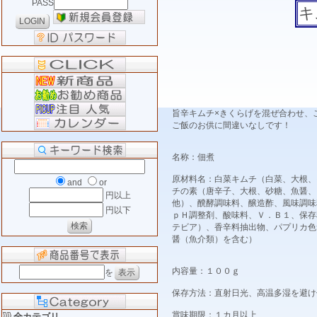
PASS
キ
旨辛キムチ×きくらげを混ぜ合わせ、
ご飯のお供に間違いなしです！
名称：佃煮
原材料名：白菜キムチ（白菜、大根、
and
or
チの素（唐辛子、大根、砂糖、魚醤、
円以上
他）、醗酵調味料、醸造酢、風味調味
円以下
ｐＨ調整剤、酸味料、Ｖ．Ｂ１、保存
テビア）、香辛料抽出物、パプリカ色
醤（魚介類）を含む）
内容量：１００ｇ
を
保存方法：直射日光、高温多湿を避け
賞味期限：１カ月以上
全カテゴリ