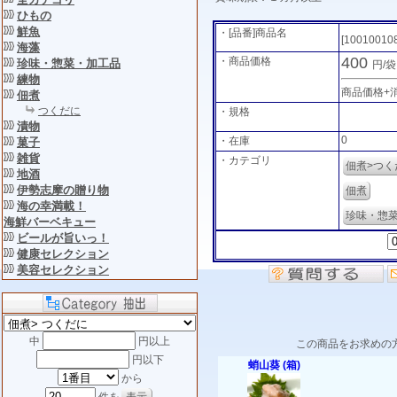
ひもの
鮮魚
・[品番]商品名
[10010010
海藻
400
・商品価格
珍味・惣菜・加工品
円/
練物
商品価格+
佃煮
つくだに
・規格
漬物
0
・在庫
菓子
雑貨
・カテゴリ
佃煮>つく
地酒
伊勢志摩の贈り物
佃煮
海の幸満載！
珍味・惣
海鮮バーベキュー
ビールが旨いっ！
健康セレクション
美容セレクション
中
円以上
この商品をお求めの
円以下
蛸山葵 (箱)
から