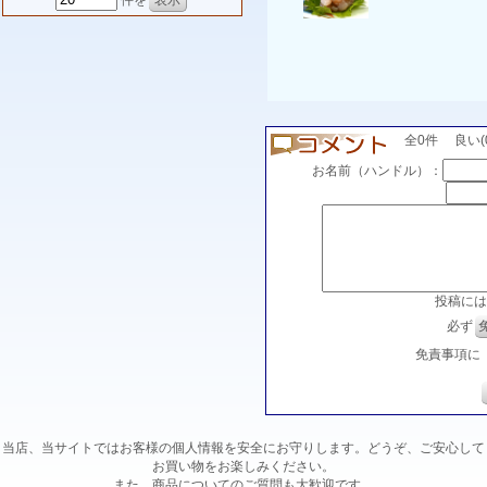
件を
全0件 良い(0)
お名前（ハンドル）：
投稿には
必ず
免責事項に
当店、当サイトではお客様の個人情報を安全にお守りします。どうぞ、ご安心して
お買い物をお楽しみください。
また、商品についてのご質問も大歓迎です。