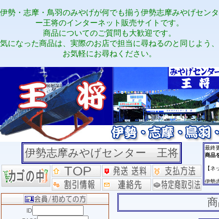
伊勢・志摩・鳥羽のみやげが何でも揃う伊勢志摩みやげセンタ
ー王将のインターネット販売サイトです。
商品についてのご質問も大歓迎です。
気になった商品は、実際のお店で担当に尋ねるのと同じよう、
お気軽にお尋ねください。
伊勢志摩みやげセンター 王将
商
ID