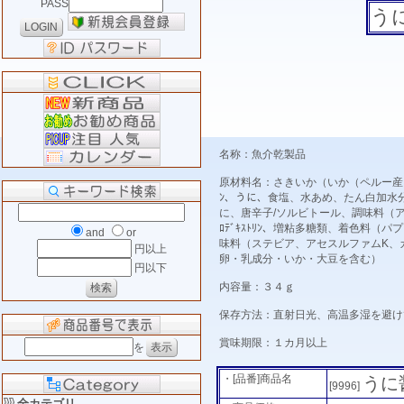
PASS
う
名称：魚介乾製品
原材料名：さきいか（いか（ペルー産）
ﾝ、うに、食塩、水あめ、たん白加水
に、唐辛子/ソルビトール、調味料（ア
ﾛﾃﾞｷｽﾄﾘﾝ、増粘多糖類、着色料
and
or
味料（ステビア、アセスルファムK、
円以上
卵・乳成分・いか・大豆を含む）
円以下
内容量：３４ｇ
保存方法：直射日光、高温多湿を避け
賞味期限：１カ月以上
を
・[品番]商品名
うに
[9996]
全カテゴリ