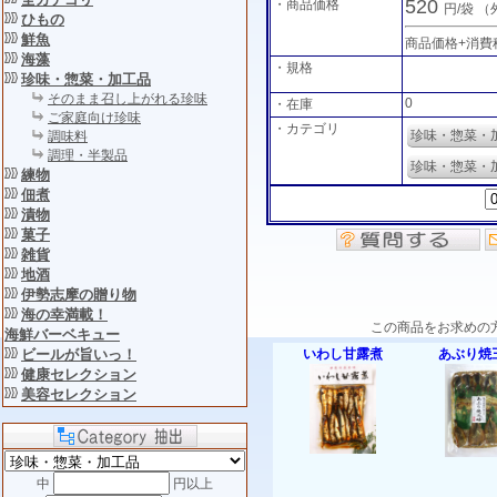
520
・商品価格
円/袋
（
ひもの
鮮魚
商品価格+消費
海藻
・規格
珍味・惣菜・加工品
そのまま召し上がれる珍味
0
・在庫
ご家庭向け珍味
・カテゴリ
珍味・惣菜・
調味料
調理・半製品
珍味・惣菜・
練物
佃煮
漬物
菓子
雑貨
地酒
伊勢志摩の贈り物
海の幸満載！
この商品をお求めの
海鮮バーベキュー
いわし甘露煮
あぶり焼
ビールが旨いっ！
健康セレクション
美容セレクション
中
円以上