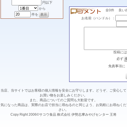
円以下
から
全0件 良い(0)
件を
お名前（ハンドル）：
投稿には
必ず
免責事項に
当店、当サイトではお客様の個人情報を安全にお守りします。どうぞ、ご安心して
お買い物をお楽しみください。
また、商品についてのご質問も大歓迎です。
気になった商品は、実際のお店で担当に尋ねるのと同じよう、お気軽にお尋ねくだ
さい。
Copy Right 2006©サコウ食品 株式会社 伊勢志摩みやげセンター 王将