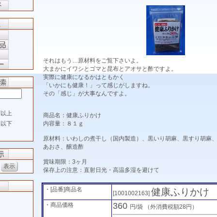
それはもう…原材料をご覧下さいよ。
大まかにイワシとゴマと昆布とアオサと酢ですよ。
実際に健康になるかはともかく
「いかにも健康！」って感じがしますね。
その「感じ」が大事なんですよ。
以上
商品名：健康ふりかけ
内容量：８１ｇ
以下
原材料：いわしの煮干し（国内製造）、黒いり胡麻、黒すり胡麻
あおさ、醸造酢
賞味期限：3ヶ月
保存上の注意：直射日光・高温多湿を避けて
・[品番]商品名
健康ふりかけ
[1001002163]
360
・商品価格
円/袋
（外消費税額28円）