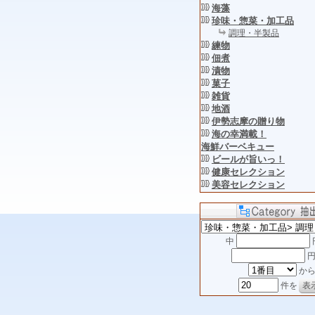
海藻
珍味・惣菜・加工品
調理・半製品
練物
佃煮
漬物
菓子
雑貨
地酒
伊勢志摩の贈り物
海の幸満載！
海鮮バーベキュー
ビールが旨いっ！
健康セレクション
美容セレクション
中
円
か
件を