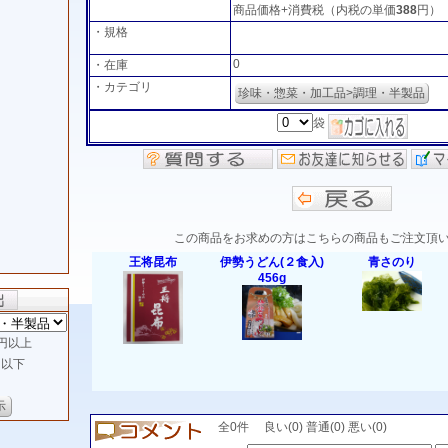
商品価格+消費税（内税の単価
388
円）
・規格
0
・在庫
・カテゴリ
珍味・惣菜・加工品>調理・半製品
袋
この商品をお求めの方はこちらの商品もご注文頂
王将昆布
伊勢うどん(２食入)
青さのり
456g
円以上
以下
ら
全0件 良い(0) 普通(0) 悪い(0)