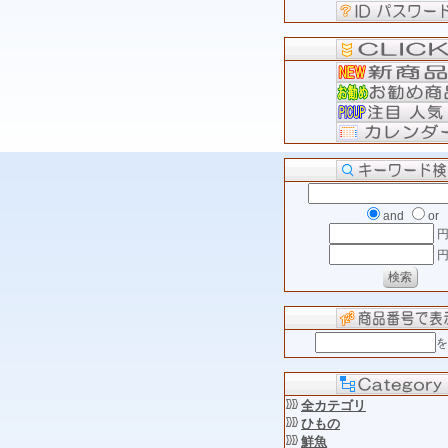
and
or
円
円
を
全カテゴリ
ひもの
鮮魚