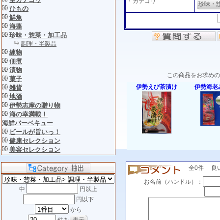
・カテゴリ
珍味・
ひもの
鮮魚
海藻
珍味・惣菜・加工品
調理・半製品
練物
佃煮
漬物
この商品をお求めの
菓子
伊勢えび茶漬け
伊勢海老
雑貨
地酒
伊勢志摩の贈り物
海の幸満載！
海鮮バーベキュー
ビールが旨いっ！
健康セレクション
美容セレクション
全0件 良い(0
お名前（ハンドル）：
中
円以上
円以下
から