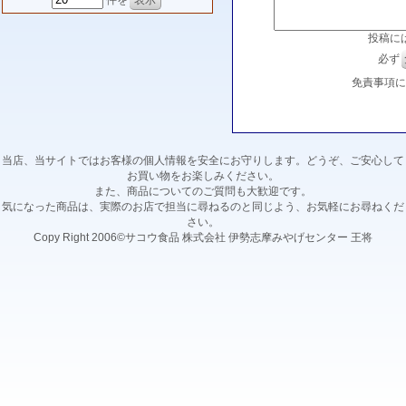
件を
投稿に
必ず
免責事項
当店、当サイトではお客様の個人情報を安全にお守りします。どうぞ、ご安心して
お買い物をお楽しみください。
また、商品についてのご質問も大歓迎です。
気になった商品は、実際のお店で担当に尋ねるのと同じよう、お気軽にお尋ねくだ
さい。
Copy Right 2006©サコウ食品 株式会社 伊勢志摩みやげセンター 王将