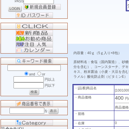
PASS
内容量：40ｇ（5ｇ入り×8包）
原材料名：食塩（国内製造）、砂糖
分を含む）、コーンスターチ、デキ
キス、粉末醤油（小麦・大豆を含む
and
or
ラメル）酸化防止剤（ビタミンE）
円以上
円以下
・[品番]商品名
[100100
400
・商品価格
円
商品価格
を
・規格
0
・在庫
全カテゴリ