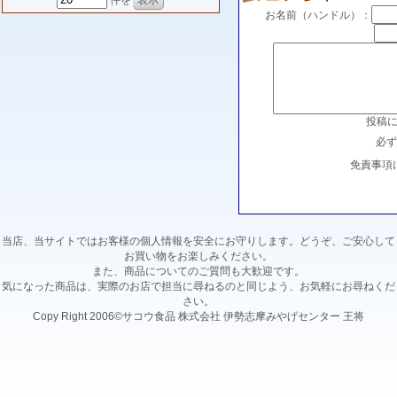
件を
お名前（ハンドル）：
投稿
必ず
免責事項
当店、当サイトではお客様の個人情報を安全にお守りします。どうぞ、ご安心して
お買い物をお楽しみください。
また、商品についてのご質問も大歓迎です。
気になった商品は、実際のお店で担当に尋ねるのと同じよう、お気軽にお尋ねくだ
さい。
Copy Right 2006©サコウ食品 株式会社 伊勢志摩みやげセンター 王将