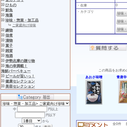
ひもの
0
・在庫
鮮魚
・カテゴリ
珍味・
海藻
珍味・惣菜・加工品
珍味
ご家庭向け珍味
珍味・
練物
佃煮
漬物
菓子
雑貨
地酒
伊勢志摩の贈り物
海の幸満載！
この商品をお求め
海鮮バーベキュー
ビールが旨いっ！
あおさ味噌
青唐辛
健康セレクション
美容セレクション
中
円以上
円以下
から
全0件 良い