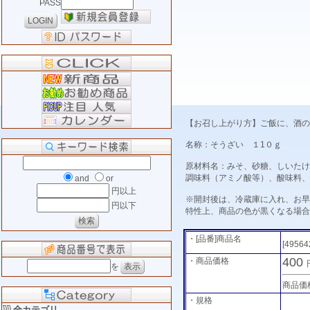
PASS
【お召し上がり方】ご飯に、酒の
名称：そうざい １1０ｇ
原材料名：みそ、砂糖、しいたけ
調味料（アミノ酸等）、酸味料、
and
or
円以上
※開封後は、冷蔵庫に入れ、お早
円以下
特性上、商品の色が黒くなる場合
・[品番]商品名
[49564
400
・商品価格
を
商品価
・規格
全カテゴリ