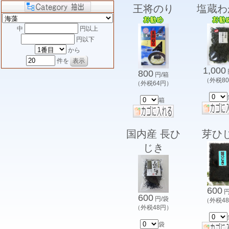
王将のり
塩蔵わ
中
円以上
円以下
から
件を
1,000
800
円/箱
（外税8
（外税64円）
箱
国内産 長ひ
芽ひ
じき
600
円
600
円/袋
（外税4
（外税48円）
袋