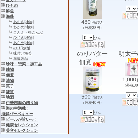
ひもの
鮮魚
海藻
480
あおさ[地物]
円/びん
わかめ[地物]
（外税38円）
こんぶ・根こんぶ
ひじき[地物]
びん
あらめ[地物]
のり[地物]
のりバター
明太子
味付け海苔
海藻製品
佃煮
珍味・惣菜・加工品
練物
佃煮
1,000
漬物
（外税8
菓子
雑貨
500
地酒
円/びん
伊勢志摩の贈り物
（外税40円）
海の幸満載！
びん
海鮮バーベキュー
ビールが旨いっ！
健康セレクション
美容セレクション