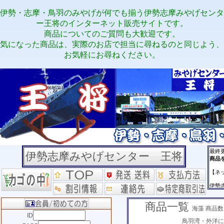
伊勢・志摩・鳥羽のみやげが何でも揃う伊勢志摩みやげセンタ
ー王将のインターネット販売サイトです。
商品についてのご質問も大歓迎です。
気になった商品は、実際のお店で担当に尋ねるのと同じよう、
お気軽にお尋ねください。
伊勢志摩みやげセンター 王将
商品一覧
海藻 商品数
ID
鳥羽湾・外洋に