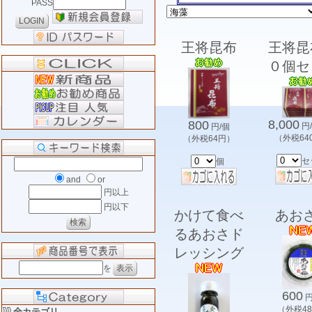
PASS
王将昆布
王将昆
０個セ
8,000
800
円
円/個
（外税64
（外税64円）
セ
個
and
or
円以上
円以下
かけて食べ
あお
るあおさド
レッシング
を
600
円
（外税4
全カテゴリ