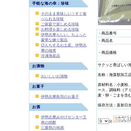
手軽な海の幸：珍味
そのまま美味しい！すぐ食
べられる珍味
ご家庭で楽しめる珍味
お料理を楽しめる珍味
・商品番号
伊勢志摩らしい、ちょっと
豪華な練り製品
・商品名
日もちするお土産。伊勢志
摩の佃煮
・商品価格
冷凍海産品
サクッと香ばしい
お漬物
名称：海藻類加工品
おいしいお漬物
原材料名：小麦粉
お菓子
ース、調味料（ア
麦・卵・ごまを含
伊勢志摩鳥羽のお菓子
保存方法：直射日
お酒
伊勢志摩みやげセンター王
将の焼酎
三重県の地酒