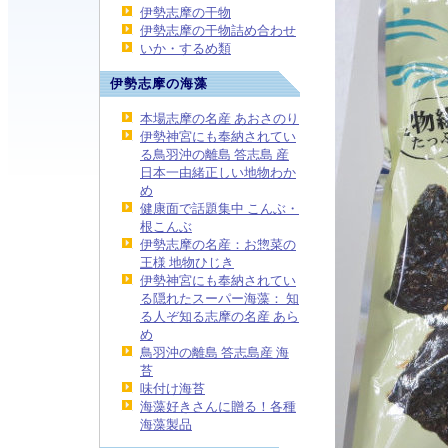
伊勢志摩の干物
伊勢志摩の干物詰め合わせ
いか・するめ類
伊勢志摩の海藻
本場志摩の名産 あおさのり
伊勢神宮にも奉納されてい
る鳥羽沖の離島 答志島 産
日本一由緒正しい地物わか
め
健康面で話題集中 こんぶ・
根こんぶ
伊勢志摩の名産：お惣菜の
王様 地物ひじき
伊勢神宮にも奉納されてい
る隠れたスーパー海藻： 知
る人ぞ知る志摩の名産 あら
め
鳥羽沖の離島 答志島産 海
苔
味付け海苔
海藻好きさんに贈る！各種
海藻製品