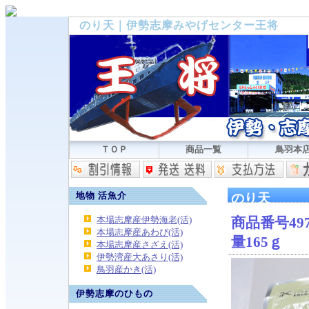
のり天｜伊勢志摩みやげセンター王将
ＴＯＰ
商品一覧
鳥羽本
地物 活魚介
のり天
本場志摩産伊勢海老(活)
商品番号497
本場志摩産あわび(活)
量165ｇ
本場志摩産さざえ(活)
伊勢湾産大あさり(活)
鳥羽産かき(活)
伊勢志摩のひもの