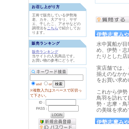
お召し上がり方
王将で販売している伊勢海
老、カキ、大アサリ、サザ
エ、干したこ、アオサなどの
調理法を
こちら
で紹介してお
ります。
伊勢志摩み
販売ランキング
水中翼船が目
め、伊勢・志
販売ランキング
たりとした店
当サイトの人気商品です。
お買い物の参考にどうぞ。
実店舗では、
揃えのなかか
をお買い求め
and
or
※複数入力はスペースで区切っ
これから伊勢
て下さい。
鳥羽を訪れて
勢・志摩・鳥
の美味を求め
伊勢志摩みや