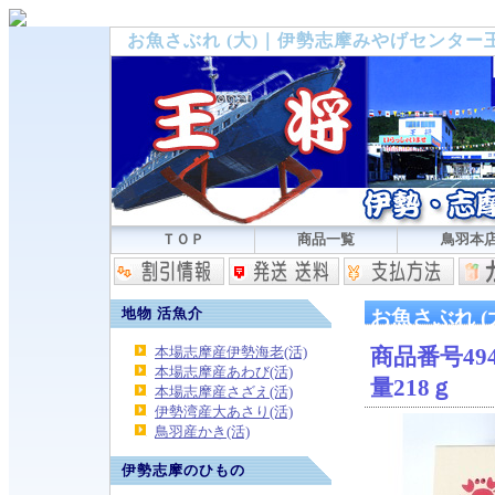
お魚さぶれ (大)｜伊勢志摩みやげセンター
ＴＯＰ
商品一覧
鳥羽本
地物 活魚介
お魚さぶれ (
本場志摩産伊勢海老(活)
商品番号494
本場志摩産あわび(活)
量218ｇ
本場志摩産さざえ(活)
伊勢湾産大あさり(活)
鳥羽産かき(活)
伊勢志摩のひもの