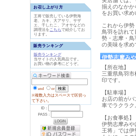
実店舗では、
揃えのなかか
お召し上がり方
をお買い求め
王将で販売している伊勢海
老、カキ、大アサリ、サザ
これから伊勢
エ、干したこ、アオサなどの
調理法を
こちら
で紹介してお
鳥羽を訪れて
ります。
勢・志摩・鳥
の美味を求め
販売ランキング
販売ランキング
伊勢志摩みや
当サイトの人気商品です。
お買い物の参考にどうぞ。
【所在地】
三重県鳥羽市松
印です。
and
or
【駐車場】
※複数入力はスペースで区切っ
お店の前がバ
て下さい。
車でラクラク
【お食事処】
伊勢志摩みや
王将」では伊