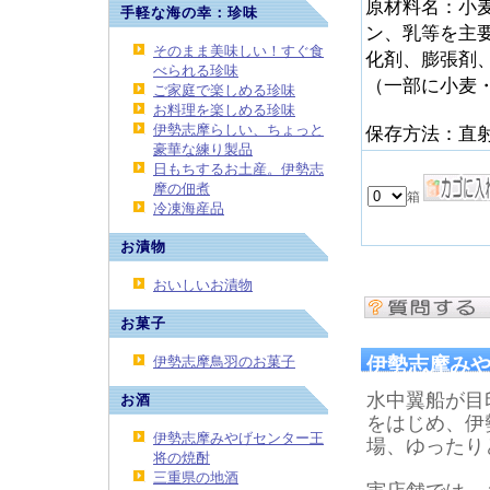
原材料名：小
手軽な海の幸：珍味
ン、乳等を主
そのまま美味しい！すぐ食
化剤、膨張剤
べられる珍味
（一部に小麦
ご家庭で楽しめる珍味
お料理を楽しめる珍味
伊勢志摩らしい、ちょっと
保存方法：直
豪華な練り製品
日もちするお土産。伊勢志
摩の佃煮
冷凍海産品
お漬物
おいしいお漬物
お菓子
伊勢志摩鳥羽のお菓子
伊勢志摩み
水中翼船が目
お酒
をはじめ、伊
伊勢志摩みやげセンター王
場、ゆったり
将の焼酎
三重県の地酒