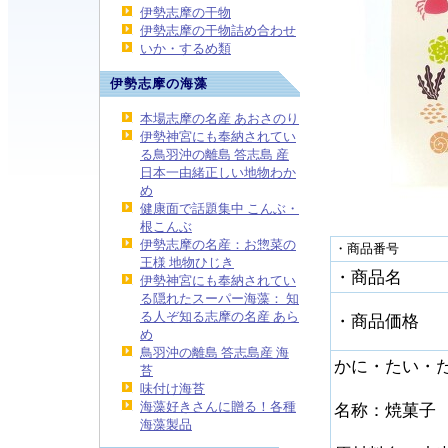
伊勢志摩の干物
伊勢志摩の干物詰め合わせ
いか・するめ類
伊勢志摩の海藻
本場志摩の名産 あおさのり
伊勢神宮にも奉納されてい
る鳥羽沖の離島 答志島 産
日本一由緒正しい地物わか
め
健康面で話題集中 こんぶ・
根こんぶ
伊勢志摩の名産：お惣菜の
・商品番号
王様 地物ひじき
・商品名
伊勢神宮にも奉納されてい
る隠れたスーパー海藻： 知
る人ぞ知る志摩の名産 あら
・商品価格
め
鳥羽沖の離島 答志島産 海
かに・たい・
苔
味付け海苔
海藻好きさんに贈る！各種
名称：焼菓子 
海藻製品