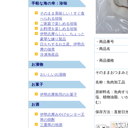
手軽な海の幸：珍味
そのまま美味しい！すぐ食
べられる珍味
ご家庭で楽しめる珍味
お料理を楽しめる珍味
伊勢志摩らしい、ちょっと
豪華な練り製品
・商品番号
日もちするお土産。伊勢志
・商品名
摩の佃煮
冷凍海産品
・商品価格
お漬物
そのままおつまみ
おいしいお漬物
名称：魚肉加工品 
お菓子
原材料名：魚肉す
伊勢志摩鳥羽のお菓子
塩、植物油脂、い
む）
お酒
保存方法：直射日
伊勢志摩みやげセンター王
将の焼酎
三重県の地酒