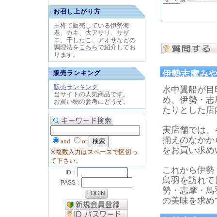
お召し上がり方
王将で販売している伊勢海
老、カキ、大アサリ、サザ
エ、干したこ、アオサなどの
調理法を
こちら
で紹介してお
ります。
伊勢志摩み
販売ランキング
販売ランキング
水中翼船が目
当サイトの人気商品です。
め、伊勢・志
お買い物の参考にどうぞ。
たりとした店
実店舗では、
揃えのなかか
and
or
をお買い求め
※複数入力はスペースで区切っ
て下さい。
これから伊勢
鳥羽を訪れて
勢・志摩・鳥
の美味を求め