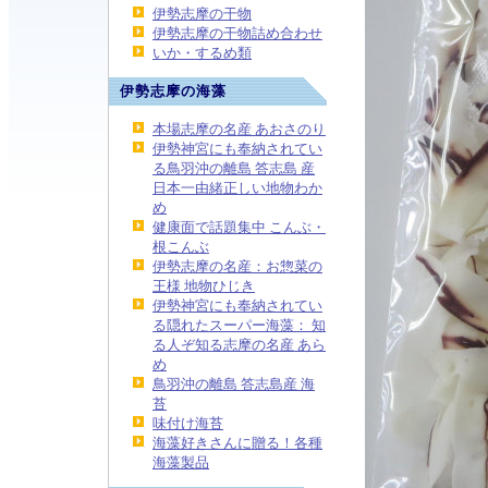
伊勢志摩の干物
伊勢志摩の干物詰め合わせ
いか・するめ類
伊勢志摩の海藻
本場志摩の名産 あおさのり
伊勢神宮にも奉納されてい
る鳥羽沖の離島 答志島 産
日本一由緒正しい地物わか
め
健康面で話題集中 こんぶ・
根こんぶ
伊勢志摩の名産：お惣菜の
王様 地物ひじき
伊勢神宮にも奉納されてい
る隠れたスーパー海藻： 知
る人ぞ知る志摩の名産 あら
め
鳥羽沖の離島 答志島産 海
苔
味付け海苔
海藻好きさんに贈る！各種
海藻製品