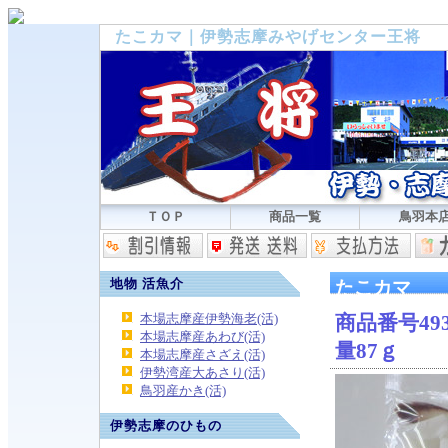
たこカマ｜伊勢志摩みやげセンター王将
ＴＯＰ
商品一覧
鳥羽本
地物 活魚介
たこカマ
本場志摩産伊勢海老(活)
商品番号493
本場志摩産あわび(活)
量87ｇ
本場志摩産さざえ(活)
伊勢湾産大あさり(活)
鳥羽産かき(活)
伊勢志摩のひもの