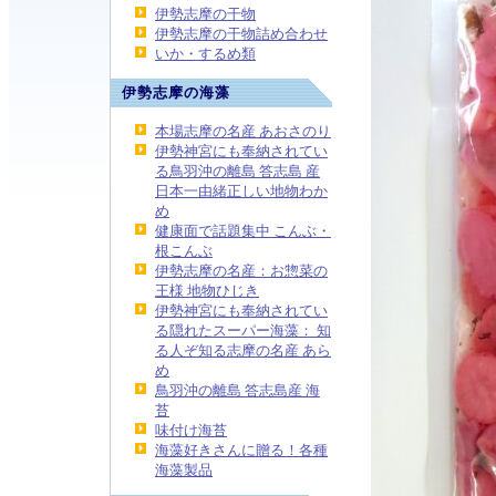
伊勢志摩の干物
伊勢志摩の干物詰め合わせ
いか・するめ類
伊勢志摩の海藻
本場志摩の名産 あおさのり
伊勢神宮にも奉納されてい
る鳥羽沖の離島 答志島 産
日本一由緒正しい地物わか
め
健康面で話題集中 こんぶ・
根こんぶ
伊勢志摩の名産：お惣菜の
王様 地物ひじき
伊勢神宮にも奉納されてい
る隠れたスーパー海藻： 知
る人ぞ知る志摩の名産 あら
め
鳥羽沖の離島 答志島産 海
苔
味付け海苔
海藻好きさんに贈る！各種
海藻製品