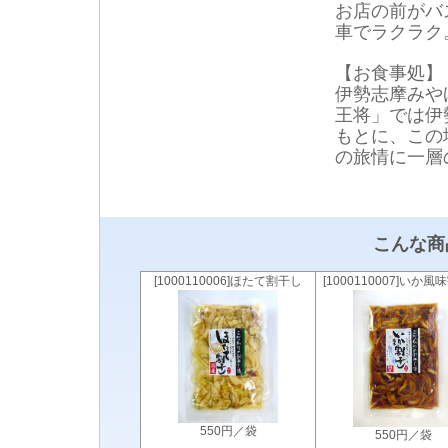
お店の前がバ
車でラクラク
【お食事処】
伊勢志摩みや
王将」では伊
もとに、この
の旅情に一層