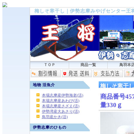
梅しそ寒干し｜伊勢志摩みやげセンター王
ＴＯＰ
商品一覧
鳥羽本
地物 活魚介
梅しそ寒干
本場志摩産伊勢海老(活)
商品番号457
本場志摩産あわび(活)
量330ｇ
本場志摩産さざえ(活)
伊勢湾産大あさり(活)
鳥羽産かき(活)
伊勢志摩のひもの