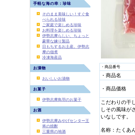
手軽な海の幸：珍味
そのまま美味しい！すぐ食
べられる珍味
ご家庭で楽しめる珍味
お料理を楽しめる珍味
伊勢志摩らしい、ちょっと
豪華な練り製品
日もちするお土産。伊勢志
摩の佃煮
冷凍海産品
・商品番号
お漬物
・商品名
おいしいお漬物
・商品価格
お菓子
伊勢志摩鳥羽のお菓子
こだわりの干
しその風味が
お酒
いなしです。
伊勢志摩みやげセンター王
将の焼酎
名称：たく
三重県の地酒