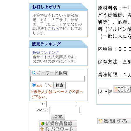
お召し上がり方
原材料名：干
どう糖液糖、
王将で販売している伊勢海
老、カキ、大アサリ、サザ
酸等）、酒精
エ、干したこ、アオサなどの
調理法を
こちら
で紹介してお
料（ソルビン
ります。
（一部に大豆
販売ランキング
内容量：２０
販売ランキング
当サイトの人気商品です。
お買い物の参考にどうぞ。
保存方法：直
賞味期限：１
and
or
※複数入力はスペースで区切っ
て下さい。