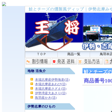
鮭とチーズの燻製風ディップ｜伊勢志摩み
ＴＯＰ
商品一覧
鳥羽本
地物 活魚介
鮭とチーズ
本場志摩産伊勢海老(活)
商品番号10
本場志摩産あわび(活)
本場志摩産さざえ(活)
伊勢湾産大あさり(活)
鳥羽産かき(活)
伊勢志摩のひもの