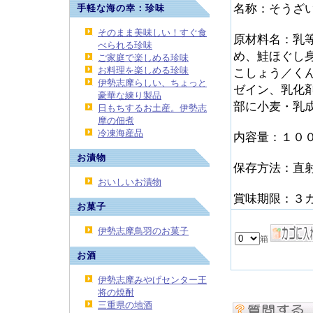
名称：そうざ
手軽な海の幸：珍味
そのまま美味しい！すぐ食
原材料名：乳
べられる珍味
め、鮭ほぐし
ご家庭で楽しめる珍味
お料理を楽しめる珍味
こしょう／く
伊勢志摩らしい、ちょっと
ゼイン、乳化
豪華な練り製品
部に小麦・乳
日もちするお土産。伊勢志
摩の佃煮
冷凍海産品
内容量：１０
お漬物
保存方法：直
おいしいお漬物
賞味期限：３
お菓子
伊勢志摩鳥羽のお菓子
お酒
伊勢志摩みやげセンター王
将の焼酎
三重県の地酒