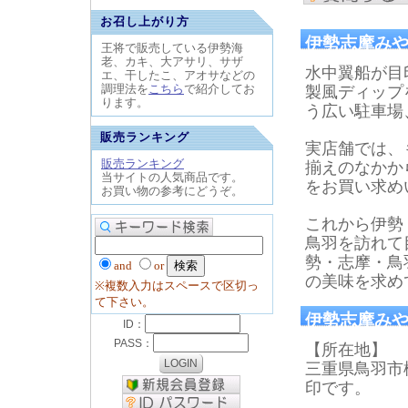
お召し上がり方
伊勢志摩み
王将で販売している伊勢海
老、カキ、大アサリ、サザ
水中翼船が目
エ、干したこ、アオサなどの
調理法を
こちら
で紹介してお
製風ディップ
ります。
う広い駐車場
販売ランキング
実店舗では、
販売ランキング
揃えのなかか
当サイトの人気商品です。
をお買い求め
お買い物の参考にどうぞ。
これから伊勢
鳥羽を訪れて
勢・志摩・鳥
and
or
の美味を求め
※複数入力はスペースで区切っ
て下さい。
伊勢志摩みや
【所在地】
三重県鳥羽市松
印です。