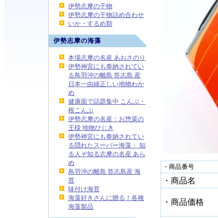
伊勢志摩の干物
伊勢志摩の干物詰め合わせ
いか・するめ類
伊勢志摩の海藻
本場志摩の名産 あおさのり
伊勢神宮にも奉納されてい
る鳥羽沖の離島 答志島 産
日本一由緒正しい地物わか
め
健康面で話題集中 こんぶ・
根こんぶ
伊勢志摩の名産：お惣菜の
王様 地物ひじき
伊勢神宮にも奉納されてい
る隠れたスーパー海藻： 知
る人ぞ知る志摩の名産 あら
め
・商品番号
鳥羽沖の離島 答志島産 海
・商品名
苔
味付け海苔
海藻好きさんに贈る！各種
・商品価格
海藻製品