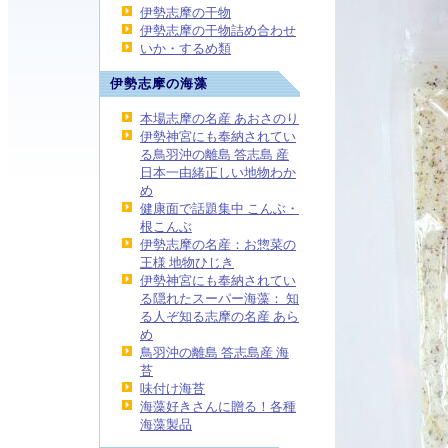
伊勢志摩の干物
伊勢志摩の干物詰め合わせ
いか・するめ類
伊勢志摩の海藻
本場志摩の名産 あおさのり
伊勢神宮にも奉納されてい
る鳥羽沖の離島 答志島 産
日本一由緒正しい地物わか
め
健康面で話題集中 こんぶ・
根こんぶ
伊勢志摩の名産：お惣菜の
王様 地物ひじき
伊勢神宮にも奉納されてい
る隠れたスーパー海藻： 知
る人ぞ知る志摩の名産 あら
め
鳥羽沖の離島 答志島産 海
苔
味付け海苔
海藻好きさんに贈る！各種
海藻製品