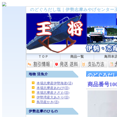
のどぐろだし塩｜伊勢志摩みやげセンター
ＴＯＰ
商品一覧
鳥羽本
地物 活魚介
のどぐろだ
本場志摩産伊勢海老(活)
商品番号10
本場志摩産あわび(活)
本場志摩産さざえ(活)
伊勢湾産大あさり(活)
鳥羽産かき(活)
伊勢志摩のひもの