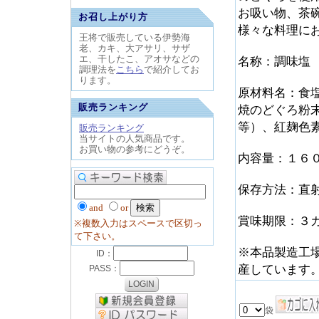
お吸い物、茶
お召し上がり方
様々な料理に
王将で販売している伊勢海
老、カキ、大アサリ、サザ
エ、干したこ、アオサなどの
名称：調味塩
調理法を
こちら
で紹介してお
ります。
原材料名：食
販売ランキング
焼のどぐろ粉
等）、紅麹色
販売ランキング
当サイトの人気商品です。
お買い物の参考にどうぞ。
内容量：１６
保存方法：直
and
or
賞味期限：３
※複数入力はスペースで区切っ
て下さい。
※本品製造工
産しています