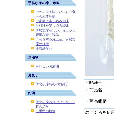
手軽な海の幸：珍味
そのまま美味しい！すぐ食
べられる珍味
ご家庭で楽しめる珍味
お料理を楽しめる珍味
伊勢志摩らしい、ちょっと
豪華な練り製品
日もちするお土産。伊勢志
摩の佃煮
冷凍海産品
お漬物
おいしいお漬物
お菓子
・商品番号
伊勢志摩鳥羽のお菓子
・商品名
お酒
・商品価格
伊勢志摩みやげセンター王
将の焼酎
三重県の地酒
のどぐろを使