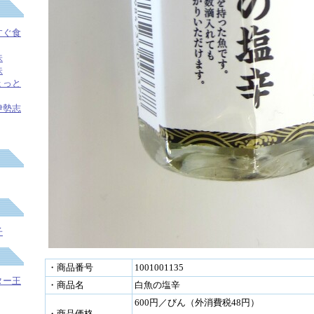
すぐ食
味
味
ょっと
伊勢志
子
・商品番号
1001001135
ター王
・商品名
白魚の塩辛
600円／びん（外消費税48円）
・商品価格