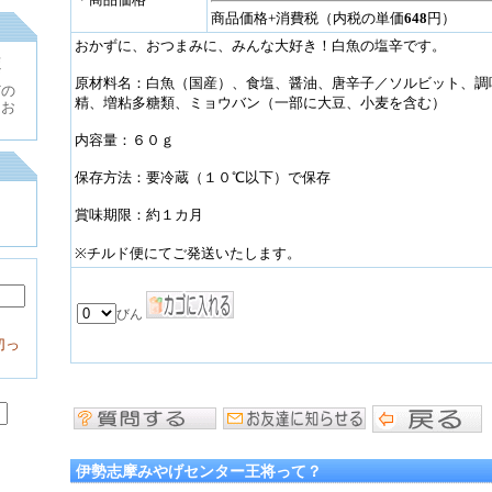
商品価格+消費税（内税の単価
648
円）
おかずに、おつまみに、みんな大好き！白魚の塩辛です。
海
ザ
原材料名：白魚（国産）、食塩、醤油、唐辛子／ソルビット、調
どの
精、増粘多糖類、ミョウバン（一部に大豆、小麦を含む）
てお
内容量：６０ｇ
保存方法：要冷蔵（１０℃以下）で保存
。
賞味期限：約１カ月
。
※チルド便にてご発送いたします。
切っ
伊勢志摩みやげセンター王将って？