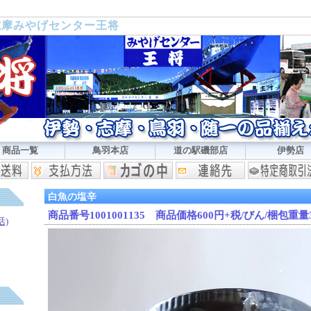
志摩みやげセンター王将
商品一覧
鳥羽本店
道の駅磯部店
伊勢店
白魚の塩辛
商品番号1001001135 商品価格600円+税/びん/梱包重量
活)