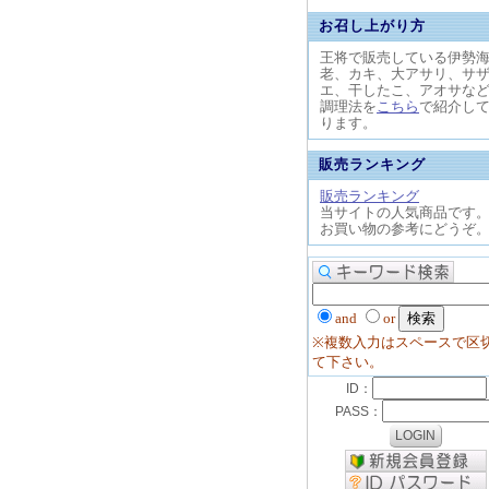
お召し上がり方
王将で販売している伊勢
老、カキ、大アサリ、サ
エ、干したこ、アオサな
調理法を
こちら
で紹介し
ります。
販売ランキング
販売ランキング
当サイトの人気商品です
お買い物の参考にどうぞ
and
or
※複数入力はスペースで区
て下さい。