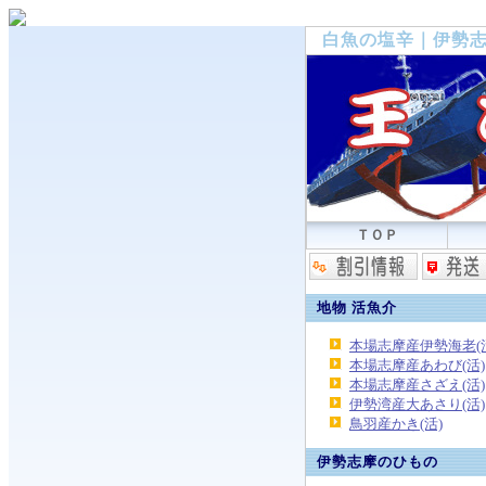
白魚の塩辛｜伊勢
ＴＯＰ
地物 活魚介
本場志摩産伊勢海老(
本場志摩産あわび(活)
本場志摩産さざえ(活)
伊勢湾産大あさり(活)
鳥羽産かき(活)
伊勢志摩のひもの