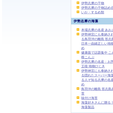
伊勢志摩の干物
伊勢志摩の干物詰め
いか・するめ類
伊勢志摩の海藻
本場志摩の名産 あお
伊勢神宮にも奉納さ
る鳥羽沖の離島 答志
日本一由緒正しい地
め
健康面で話題集中 こ
根こんぶ
伊勢志摩の名産：お
王様 地物ひじき
伊勢神宮にも奉納さ
る隠れたスーパー海藻
る人ぞ知る志摩の名産
め
鳥羽沖の離島 答志島
苔
味付け海苔
海藻好きさんに贈る
海藻製品