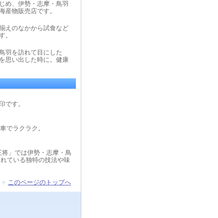
じめ、伊勢・志摩・鳥羽
海産物販売店です。
揃えのなかから試食など
す。
鳥羽を訪れて目にした
を思い出した時に。健康
目印です。
お車でラクラク。
王将」では伊勢・志摩・鳥
されている独特の技法や味
このページのトップへ