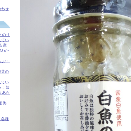
合わせ
さのり
れてい
島 産
物わか
んぶ・
惣菜の
れてい
： 知
 あら
産 海
！各種