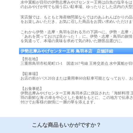
水中翼船が目印の伊勢志摩みやげセンター王将は白魚の塩辛をは
のおみやげが何でも揃う広い駐車場、ゆったりとした店内の大型
実店舗では、もともと海産物問屋ならではのあふれんばかりの品
をお楽しみいただき、お気に召した商品をお買い求めいただけま
これから伊勢・志摩・鳥羽を訪れる方の下調べに。伊勢・志摩・
「あれを買っておけば良かった！」に。伊勢・志摩・鳥羽の旅情
を気遣って、本場の美味を求めて気の利いた贈答品選びに。
伊勢志摩みやげセンター王将 鳥羽本店 店舗詳細
【所在地】
三重県鳥羽市松尾町15-1 国道167号線 王将交差点 水中翼船が
【駐車場】
お店の前がバス20台または乗用車60台駐車可能となっており、
【お食事処】
伊勢志摩みやげセンター王将 鳥羽本店に併設された「海鮮料理 
羽の新鮮な海 の幸を中心とした食材をもとに、この地方で伝承
付けでお客様の旅情に一層の華を添えます。