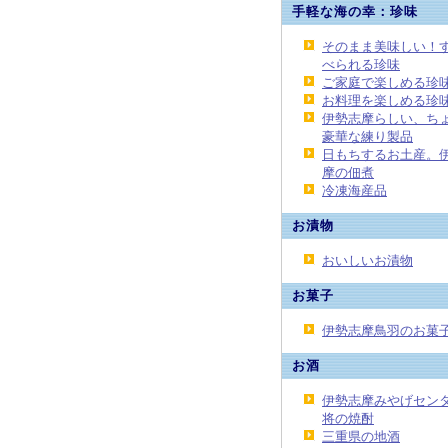
手軽な海の幸：珍味
そのまま美味しい！
べられる珍味
ご家庭で楽しめる珍
お料理を楽しめる珍
伊勢志摩らしい、ち
豪華な練り製品
日もちするお土産。
摩の佃煮
冷凍海産品
お漬物
おいしいお漬物
お菓子
伊勢志摩鳥羽のお菓
お酒
伊勢志摩みやげセン
将の焼酎
三重県の地酒