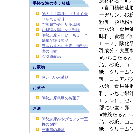
原材料名：●
手軽な海の幸：珍味
（食用植物油
そのまま美味しい！すぐ食
ーガリン、砂
べられる珍味
粉乳、脱脂粉
ご家庭で楽しめる珍味
元水飴、食用
お料理を楽しめる珍味
伊勢志摩らしい、ちょっと
味料、食塩／
豪華な練り製品
ロース、酸化
日もちするお土産。伊勢志
乳成分・大豆
摩の佃煮
冷凍海産品
●いちごたる
脂、砂糖、コ
お漬物
糖、クリーム
おいしいお漬物
乳、ココアバ
水飴、食用油
お菓子
料、いちご果
伊勢志摩鳥羽のお菓子
ロテン）、セ
部に小麦・卵
お酒
●抹茶たると
伊勢志摩みやげセンター王
脂、砂糖、コ
将の焼酎
糖、クリーム
三重県の地酒