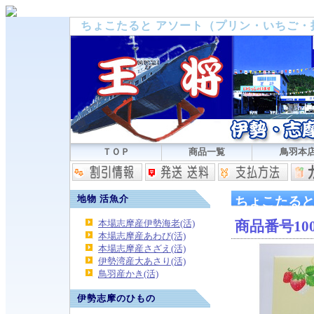
ちょこたると アソート（プリン・いちご
ＴＯＰ
商品一覧
鳥羽本
地物 活魚介
ちょこたると
本場志摩産伊勢海老(活)
商品番号10
本場志摩産あわび(活)
本場志摩産さざえ(活)
伊勢湾産大あさり(活)
鳥羽産かき(活)
伊勢志摩のひもの