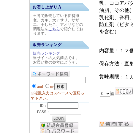
乳、ココアバ
お召し上がり方
油脂、その他
王将で販売している伊勢海
乳化剤、香料
老、カキ、大アサリ、サザ
防止剤（ビタ
エ、干したこ、アオサなどの
調理法を
こちら
で紹介してお
を含む）
ります。
販売ランキング
内容量：１２
販売ランキング
当サイトの人気商品です。
お買い物の参考にどうぞ。
保存方法：直
賞味期限：１
and
or
※複数入力はスペースで区切っ
て下さい。