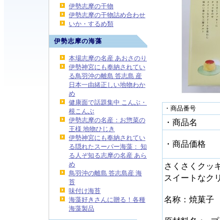
伊勢志摩の干物
伊勢志摩の干物詰め合わせ
いか・するめ類
伊勢志摩の海藻
本場志摩の名産 あおさのり
伊勢神宮にも奉納されてい
る鳥羽沖の離島 答志島 産
日本一由緒正しい地物わか
め
健康面で話題集中 こんぶ・
・商品番号
根こんぶ
伊勢志摩の名産：お惣菜の
・商品名
王様 地物ひじき
伊勢神宮にも奉納されてい
・商品価格
る隠れたスーパー海藻： 知
る人ぞ知る志摩の名産 あら
め
さくさくクッ
鳥羽沖の離島 答志島産 海
スイートなク
苔
味付け海苔
名称：焼菓子
海藻好きさんに贈る！各種
海藻製品