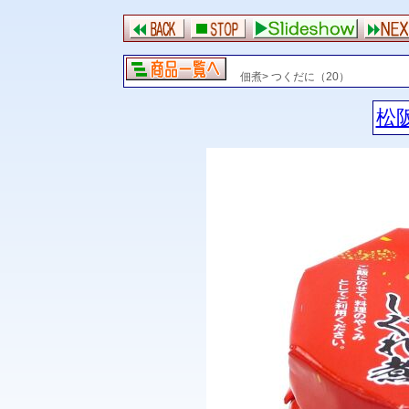
佃煮> つくだに（20）
松