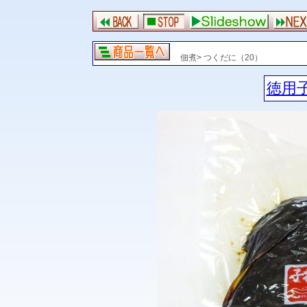
佃煮> つくだに（20）
徳用