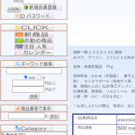
PASS
海鮮一椀 とろろ入り かに風味
みそ汁、ラーメン、うどんにとお好み
名称：海藻乾製品 75ｇ
原材料名：わかめ（中国産）、素干え
and
or
飴）、カニカマボール（魚肉すり身、
円以上
糖、植物たん白）ねぎ/加工デンプン
円以下
紅麹色素、膨張剤、ソルビトール、増
小麦・卵・かに・大豆を含む）
＊お召し上がりの際は、海老の「あた
を
・[品番]商品名
[4983050
500
・商品価格
円/
全カテゴリ