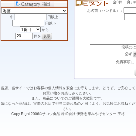
全0件 良い(0)
お名前（ハンドル）：
中
円以上
円以下
から
件を
投稿には
必ず
免責事項に
当店、当サイトではお客様の個人情報を安全にお守りします。どうぞ、ご安心して
お買い物をお楽しみください。
また、商品についてのご質問も大歓迎です。
気になった商品は、実際のお店で担当に尋ねるのと同じよう、お気軽にお尋ねくだ
さい。
Copy Right 2006©サコウ食品 株式会社 伊勢志摩みやげセンター 王将