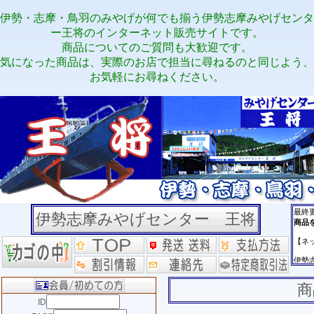
伊勢・志摩・鳥羽のみやげが何でも揃う伊勢志摩みやげセンタ
ー王将のインターネット販売サイトです。
商品についてのご質問も大歓迎です。
気になった商品は、実際のお店で担当に尋ねるのと同じよう、
お気軽にお尋ねください。
伊勢志摩みやげセンター 王将
商
ID