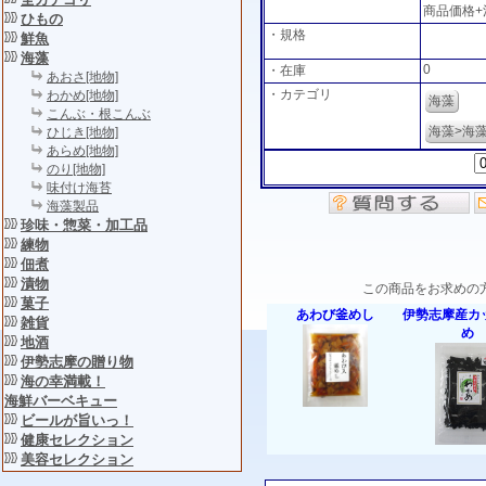
商品価格
ひもの
・規格
鮮魚
海藻
0
・在庫
あおさ[地物]
・カテゴリ
わかめ[地物]
海藻
こんぶ・根こんぶ
海藻>海
ひじき[地物]
あらめ[地物]
のり[地物]
味付け海苔
海藻製品
珍味・惣菜・加工品
練物
佃煮
漬物
この商品をお求めの
菓子
あわび釜めし
伊勢志摩産カ
雑貨
め
地酒
伊勢志摩の贈り物
海の幸満載！
海鮮バーベキュー
ビールが旨いっ！
健康セレクション
美容セレクション