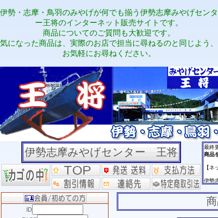
伊勢・志摩・鳥羽のみやげが何でも揃う伊勢志摩みやげセンタ
ー王将のインターネット販売サイトです。
商品についてのご質問も大歓迎です。
気になった商品は、実際のお店で担当に尋ねるのと同じよう、
お気軽にお尋ねください。
伊勢志摩みやげセンター 王将
商
ID