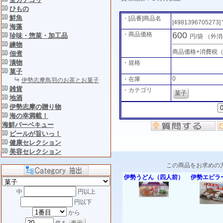
ひもの
鮮魚
・[品番]商品名
[4981396705273]
海藻
600
・商品価格
珍味・惣菜・加工品
円/袋
（外消
練物
商品価格+消費税
佃煮
漬物
・規格
菓子
0
・在庫
伊勢志摩鳥羽のお茶とお菓子
雑貨
・カテゴリ
菓子
地酒
伊勢志摩の贈り物
海の幸満載！
海鮮バーベキュー
ビールが旨いっ！
健康セレクション
美容セレクション
この商品をお求めの
伊勢うどん（四人前）
伊勢エビラ
中
円以上
円以下
から