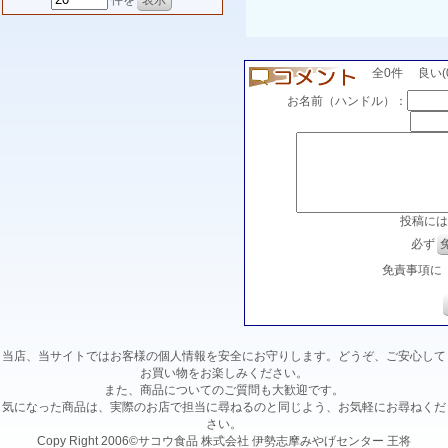
件を
全0件 良い(0)
お名前（ハンドル）：
投稿には
必ず
免責事項に
当店、当サイトではお客様の個人情報を安全にお守りします。どうぞ、ご安心して
お買い物をお楽しみください。
また、商品についてのご質問も大歓迎です。
気になった商品は、実際のお店で担当に尋ねるのと同じよう、お気軽にお尋ねくだ
さい。
Copy Right 2006©サコウ食品 株式会社 伊勢志摩みやげセンター 王将