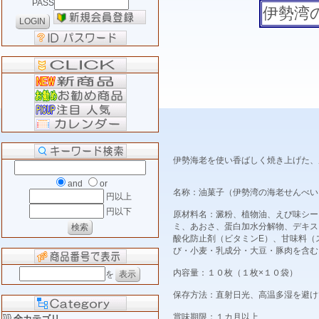
PASS
伊勢湾の
伊勢海老を使い香ばしく焼き上げた、
and
or
名称：油菓子（伊勢湾の海老せんべい
円以上
円以下
原材料名：澱粉、植物油、えび味シー
ミ、あおさ、蛋白加水分解物、デキス
酸化防止剤（ビタミンE）、甘味料（
び・小麦・乳成分・大豆・豚肉を含む
内容量：１０枚（１枚×１０袋）
を
保存方法：直射日光、高温多湿を避け
賞味期限：１カ月以上
全カテゴリ