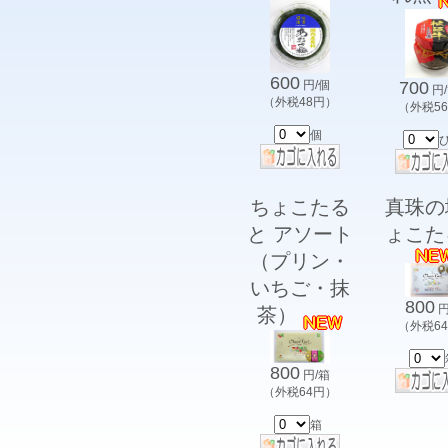
600
円/個
700
円
（外税48円）
（外税5
個
ちょこたる
真珠の
と アソート
ょこた
（プリン・
いちご・抹
800
円
茶）
（外税6
800
円/箱
（外税64円）
箱