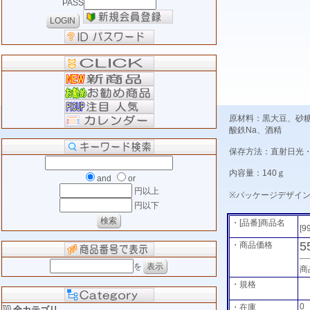
PASS
原材料：黒大豆、砂糖、還
酸鉄Na、酒精
保存方法：直射日光
内容量：140ｇ
and
or
円以上
※パッケージデザイ
円以下
・[品番]商品名
[9
5
・商品価格
を
商
・規格
0
・在庫
全カテゴリ