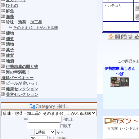
ひもの
・カテゴリ
鮮魚
海藻
珍味・惣菜・加工品
そのまま召し上がれる珍味
練物
佃煮
漬物
菓子
雑貨
地酒
この商品を
伊勢志摩の贈り物
伊勢志摩 蒸しきん
海の幸満載！
つば
海鮮バーベキュー
ビールが旨いっ！
健康セレクション
美容セレクション
中
円以上
円以下
お名前（ハンドル
から