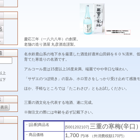
慶応三年（一八六八年）の創業。
老舗の造り酒屋 丸彦酒造謹製。
名水鈴鹿山系の地下水を厳選した酒造好適米山田錦を６０％清米、
育てた寒造りの名酒です。
アルコール度は15度以上16度未満。端麗でやや辛口な味わい。
以上
「サザエのつぼ焼き」の旨み、ホロ苦さをしっかり受け止めて感激
以下
ほか、手軽なところでは「たこわさび」ともお試しください。
三重の酒文化を代表する地酒、遂に完成。
※御注文の際には年齢を必ず記載下さい。
・[品番]商品名
三重の寒梅(辛口
[5001202107]
1,700
・商品価格
円/本
（外消費税額170円）