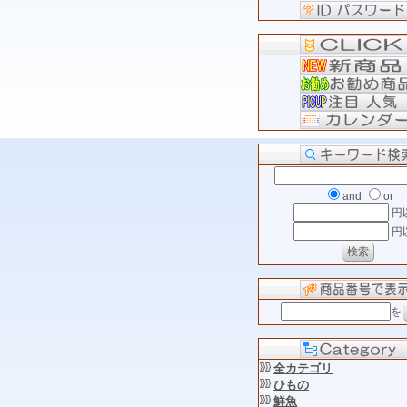
and
or
円
円
を
全カテゴリ
ひもの
鮮魚