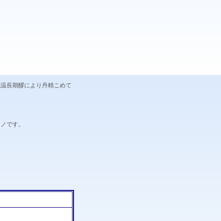
低温長期醪により丹精こめて
モノです。
）