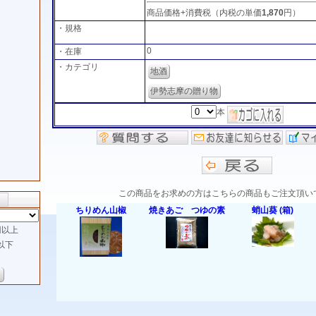
商品価格+消費税（内税の単価
1,870
円）
・規格
0
・在庫
・カテゴリ
地酒
伊勢志摩の贈り物
本
この商品をお求めの方はこちらの商品もご注文頂い
ちりめん山椒
焼きあご つゆの素
蛸山葵 (箱)
以上
以下