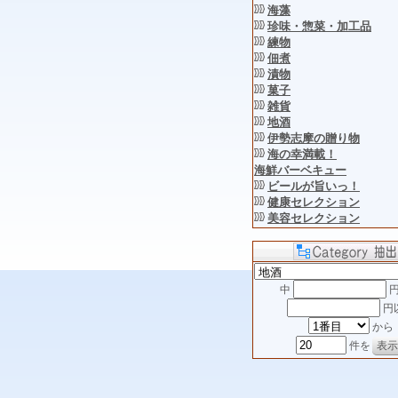
海藻
珍味・惣菜・加工品
練物
佃煮
漬物
菓子
雑貨
地酒
伊勢志摩の贈り物
海の幸満載！
海鮮バーベキュー
ビールが旨いっ！
健康セレクション
美容セレクション
中
円
円
から
件を