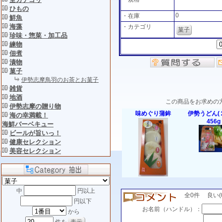
ひもの
0
・在庫
鮮魚
海藻
・カテゴリ
菓子
珍味・惣菜・加工品
練物
佃煮
漬物
菓子
伊勢志摩鳥羽のお茶とお菓子
雑貨
地酒
この商品をお求めの
伊勢志摩の贈り物
味めぐり蒲鉾
伊勢うどん(
海の幸満載！
456g
海鮮バーベキュー
ビールが旨いっ！
健康セレクション
美容セレクション
中
円以上
全0件 良い(0)
円以下
お名前（ハンドル）：
から