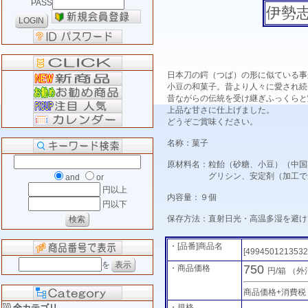
PASS
伊勢
日本刀の鍔（つば）の形に似ている事
小豆の和菓子。昔より人々に愛され続
昔ながらの伝統を受け継ぎふっくらと
上品な甘さに仕上げました。
どうぞご賞味ください。
名称：菓子
原材料名：粒飴（砂糖、小豆）（中国
グリシン、安定剤（加工でんぷ
and
or
円以上
内容量：９個
円以下
保存方法：直射日光・高温多湿を避け
・[品番]商品名
[4994501213532
を
750
・商品価格
円/箱
（外
商品価格+消費税
全カテゴリ
・規格