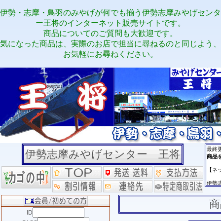
伊勢・志摩・鳥羽のみやげが何でも揃う伊勢志摩みやげセンタ
ー王将のインターネット販売サイトです。
商品についてのご質問も大歓迎です。
気になった商品は、実際のお店で担当に尋ねるのと同じよう、
お気軽にお尋ねください。
伊勢志摩みやげセンター 王将
商
ID