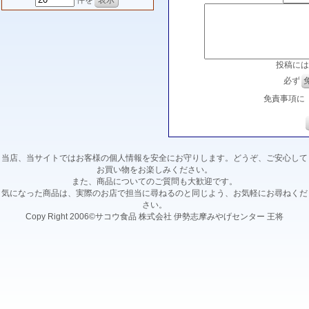
件を
投稿には
必ず
免責事項に
当店、当サイトではお客様の個人情報を安全にお守りします。どうぞ、ご安心して
お買い物をお楽しみください。
また、商品についてのご質問も大歓迎です。
気になった商品は、実際のお店で担当に尋ねるのと同じよう、お気軽にお尋ねくだ
さい。
Copy Right 2006©サコウ食品 株式会社 伊勢志摩みやげセンター 王将