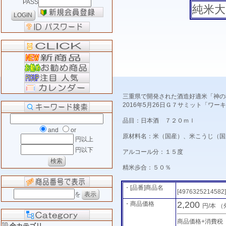
PASS
純米大
三重県で開発された酒造好適米「神の
2016年5月26日Ｇ７サミット「ワ
品目：日本酒 ７２０ｍｌ
and
or
原材料名：米（国産）、米こうじ（国
円以上
円以下
アルコール分：１５度
精米歩合：５０％
・[品番]商品名
[4976325214582
を
2,200
・商品価格
円/本
（
商品価格+消費税
全カテゴリ