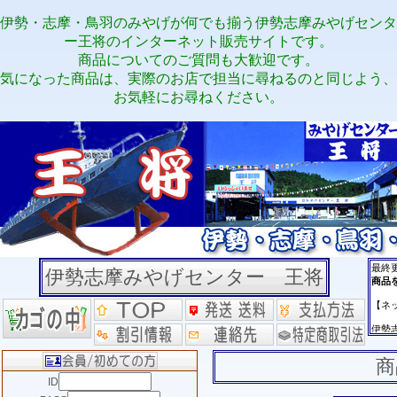
伊勢・志摩・鳥羽のみやげが何でも揃う伊勢志摩みやげセンタ
ー王将のインターネット販売サイトです。
商品についてのご質問も大歓迎です。
気になった商品は、実際のお店で担当に尋ねるのと同じよう、
お気軽にお尋ねください。
伊勢志摩みやげセンター 王将
商
ID