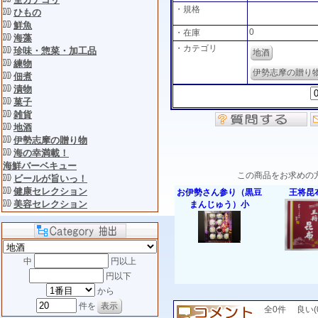
・規格
ひもの
鮮魚
0
・在庫
海藻
・カテゴリ
珍味・惣菜・加工品
地酒
練物
伊勢志摩の贈り
佃煮
漬物
菓子
雑貨
地酒
伊勢志摩の贈り物
海の幸満載！
海鮮バーベキュー
この商品をお求めの
ビールが旨いっ！
健康セレクション
お伊勢さん参り（黒豆
王将昆
美容セレクション
まんじゅう）小
中
円以上
円以下
から
件を
全0件 良い(0)