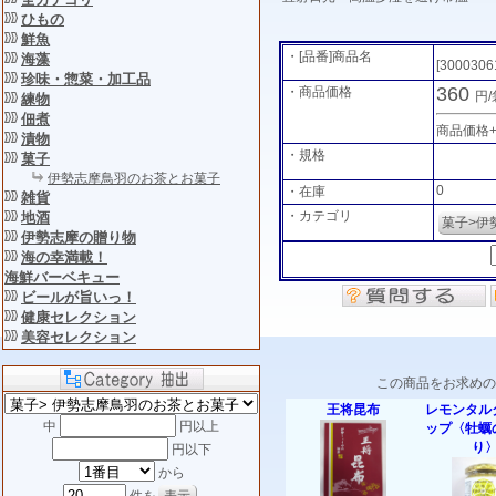
ひもの
鮮魚
・[品番]商品名
海藻
[3000306
珍味・惣菜・加工品
360
・商品価格
円
練物
佃煮
商品価格
漬物
・規格
菓子
伊勢志摩鳥羽のお茶とお菓子
0
・在庫
雑貨
・カテゴリ
地酒
菓子>伊
伊勢志摩の贈り物
海の幸満載！
海鮮バーベキュー
ビールが旨いっ！
健康セレクション
美容セレクション
この商品をお求めの
王将昆布
レモンタル
中
円以上
ップ〈牡蠣
り
円以下
から