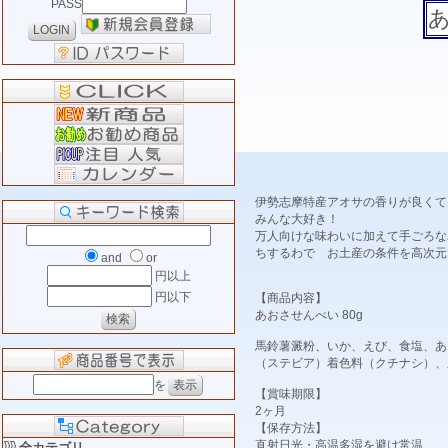
PASS
伊勢志摩特産アオサの香りが良くて
みんな大好き！
万人向けな味わいに加えて手ごろな
ちするわで お土産の条件を高次元
and
or
円以上
円以下
【商品内容】
あおさせんべい 80g
馬鈴薯澱粉、いか、えび、食塩、あ
（ステビア）着色料（クチナシ）、
を
【賞味期限】
2ヶ月
【保存方法】
直射日光・高温多湿を避け常温
全カテゴリ