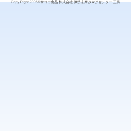
Copy Right 2006©サコウ食品 株式会社 伊勢志摩みやげセンター 王将