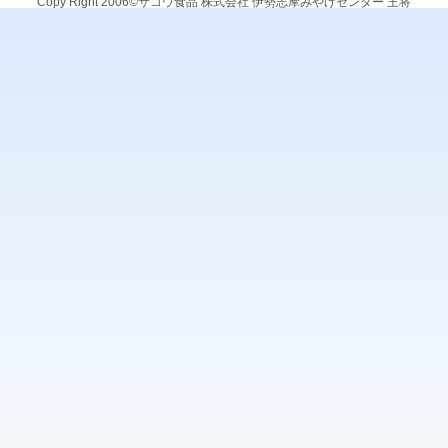
Copy Right 2006©サコウ食品 株式会社 伊勢志摩みやげセンター 王将