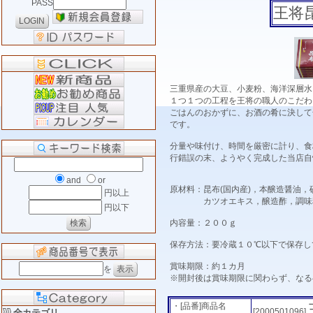
PASS
王将
三重県産の大豆、小麦粉、海洋深層水
１つ１つの工程を王将の職人のこだわ
ごはんのおかずに、お酒の肴に決して
です。
分量や味付け、時間を厳密に計り、食
行錯誤の末、ようやく完成した当店自
and
or
原材料：昆布(国内産)，本醸造醤油
円以上
カツオエキス，醸造酢，調味料(
円以下
内容量：２００ｇ
保存方法：要冷蔵１０℃以下で保存し
賞味期限：約１カ月
を
※開封後は賞味期限に関わらず、なる
・[品番]商品名
[2000501096]
全カテゴリ