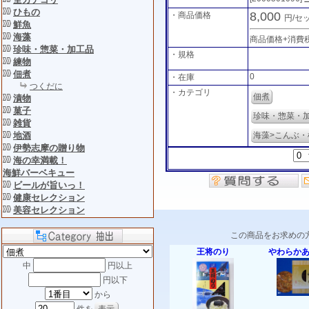
ひもの
8,000
・商品価格
円/セ
鮮魚
海藻
商品価格+消費
珍味・惣菜・加工品
・規格
練物
佃煮
0
・在庫
つくだに
・カテゴリ
佃煮
漬物
菓子
珍味・惣菜・
雑貨
地酒
海藻>こんぶ・
伊勢志摩の贈り物
海の幸満載！
海鮮バーベキュー
ビールが旨いっ！
健康セレクション
美容セレクション
この商品をお求めの
王将のり
やわらか
中
円以上
円以下
から