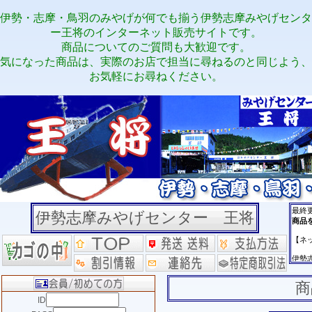
伊勢・志摩・鳥羽のみやげが何でも揃う伊勢志摩みやげセンタ
ー王将のインターネット販売サイトです。
商品についてのご質問も大歓迎です。
気になった商品は、実際のお店で担当に尋ねるのと同じよう、
お気軽にお尋ねください。
伊勢志摩みやげセンター 王将
商
ID