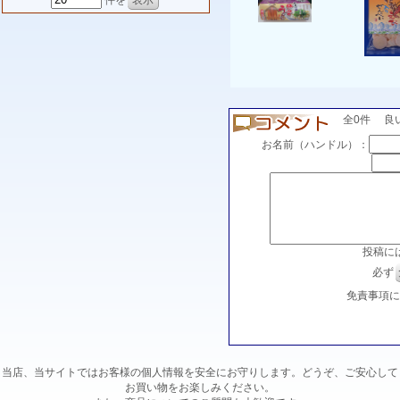
件を
全0件 良い(0
お名前（ハンドル）：
投稿に
必ず
免責事項
当店、当サイトではお客様の個人情報を安全にお守りします。どうぞ、ご安心して
お買い物をお楽しみください。