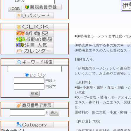
PASS
伊
■伊勢海老ラーメン？まずは食べて
伊勢志摩を代表する冬の海の幸 伊
伊勢海老エキスの入った贅沢なスー
1箱4食入り。
「伊勢海老ラーメン」という商品自
というわけで、お土産やご進物とし
and
or
円以上
【原材料】
円以下
■麺--小麦粉・澱粉・食塩・卵白
シ色素
■スープ--食塩・醤油・ポークオ
エキス・香辛料・カニエキス・調味
Ｅ）
原材料の一部に大豆・小麦・卵白・
を
【内容量】700g
【保存方法】直射日光、高温多湿を
全カテゴリ