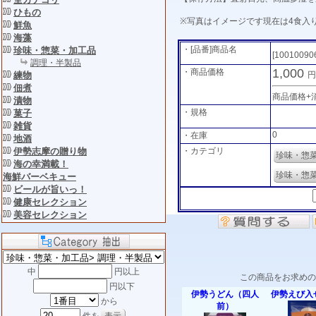
ひもの
※写真はイメージです現在は4食入
鮮魚
海藻
・[品番]商品名
珍味・惣菜・加工品
[10010090
調理・半製品
1,000
・商品価格
練物
円
佃煮
商品価格+
漬物
・規格
菓子
雑貨
0
・在庫
地酒
伊勢志摩の贈り物
・カテゴリ
珍味・惣
海の幸満載！
珍味・惣
海鮮バーベキュー
ビールが旨いっ！
健康セレクション
美容セレクション
中
円以上
この商品をお求めの
円以下
伊勢うどん（四人
伊勢えび入
から
前）