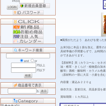
PASS
■風情がただよう あわびを使った
お米3合に本品１袋を加え、通常の
具材準備の手間要らずで、お時間の
ができあがります。
and
or
【原材料】貝（カラコール：セネガ
円以上
油・椎茸・きくらげ・植物蛋白加水
円以下
酸等）酒精・酸味料・カラメル色素
（原材料の一部に大豆・小麦を含む
内容量：液込み２２０ｇ
保存方法：直射日光、高温多湿を避
を
賞味期限：１カ月以上
全カテゴリ