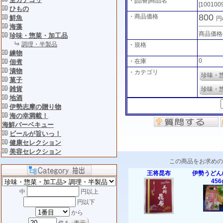
・[品番]商品名
[100100
ひもの
800
・商品価格
鮮魚
円
海藻
商品価格
珍味・惣菜・加工品
調理・半製品
・規格
練物
0
・在庫
佃煮
漬物
・カテゴリ
珍味・
菓子
雑貨
珍味・
地酒
伊勢志摩の贈り物
海の幸満載！
海鮮バーベキュー
ビールが旨いっ！
健康セレクション
美容セレクション
この商品をお求めの
王将昆布
伊勢うどん
456
中
円以上
円以下
から