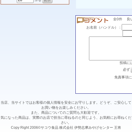
件を
全0件 良い(0
お名前（ハンドル）：
投稿に
必ず
免責事項
当店、当サイトではお客様の個人情報を安全にお守りします。どうぞ、ご安心して
お買い物をお楽しみください。
また、商品についてのご質問も大歓迎です。
気になった商品は、実際のお店で担当に尋ねるのと同じよう、お気軽にお尋ねくだ
さい。
Copy Right 2006©サコウ食品 株式会社 伊勢志摩みやげセンター 王将