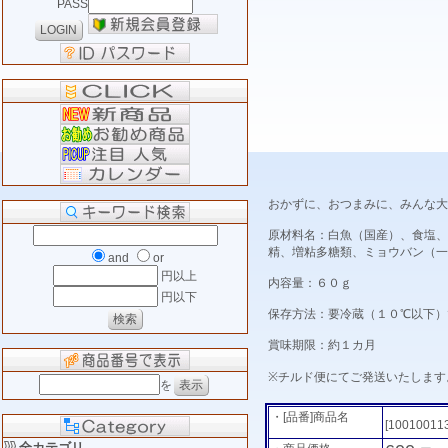
PASS
おかずに、おつまみに、みんな大
原材料名：白魚（国産）、食塩、
精、増粘多糖類、ミョウバン（一
and
or
円以上
内容量：６０ｇ
円以下
保存方法：要冷蔵（１０℃以下）
賞味期限：約１カ月
※チルド便にてご発送いたします
を
・[品番]商品名
[10010011
全カテゴリ