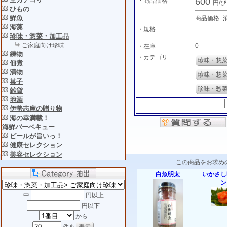
600
・商品価格
円/
ひもの
鮮魚
商品価格+
海藻
・規格
珍味・惣菜・加工品
ご家庭向け珍味
0
・在庫
練物
・カテゴリ
珍味・惣
佃煮
漬物
珍味・惣
菓子
珍味・惣
雑貨
地酒
伊勢志摩の贈り物
海の幸満載！
海鮮バーベキュー
ビールが旨いっ！
健康セレクション
美容セレクション
この商品をお求め
白魚明太
いかさし
ン
中
円以上
円以下
から