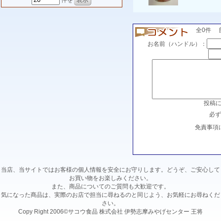
件を
全0件 良い
お名前（ハンドル）：
投稿
必ず
免責事項
当店、当サイトではお客様の個人情報を安全にお守りします。どうぞ、ご安心して
お買い物をお楽しみください。
また、商品についてのご質問も大歓迎です。
気になった商品は、実際のお店で担当に尋ねるのと同じよう、お気軽にお尋ねくだ
さい。
Copy Right 2006©サコウ食品 株式会社 伊勢志摩みやげセンター 王将