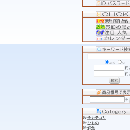
and
or
円
円
を
全カテゴリ
ひもの
鮮魚