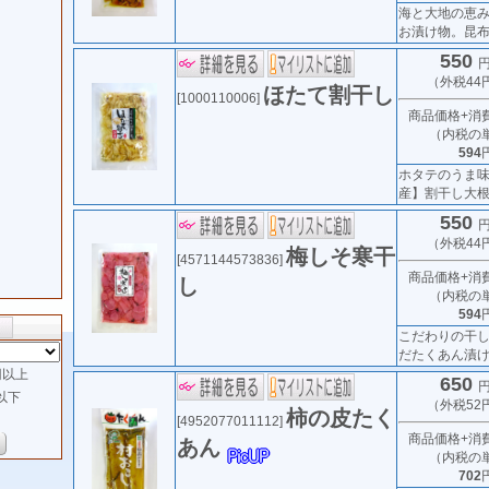
海と大地の恵
お漬け物。昆布の
550
円
（外税44
ほたて割干し
[1000110006]
商品価格+消
（内税の
594
ホタテのうま
産】割干し大
550
円
（外税44
梅しそ寒干
[4571144573836]
商品価格+消
し
（内税の
594
こだわりの干
だたくあん漬
以上
650
円
以下
（外税52
柿の皮たく
[4952077011112]
商品価格+消
あん
（内税の
702