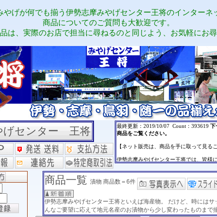
みやげが何でも揃う伊勢志摩みやげセンター王将のインターネ
商品についてのご質問も大歓迎です。
品は、実際のお店で担当に尋ねるのと同じよう、お気軽にお尋
やげセンター 王将
商品一覧
漬物 商品数＝6件
伊勢志摩みやげセンター王将といえば海産物。 だけど、時にはサ
んなご要望に応えて地元名産のお漬物から少し変わったものまで