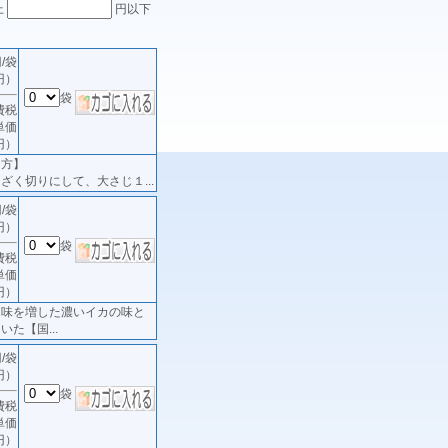
上
円以下
/袋
円）
袋
費税
単価
円）
り方】
ざく切りにして、大さじ１...
/袋
円）
袋
費税
単価
円）
ま味を増した濃いイカの味と
た【国...
/袋
円）
袋
費税
単価
円）