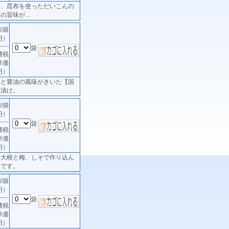
み、昆布を使っただいこんの
旨味が...
/袋
円）
袋
費税
単価
円）
味と醤油の風味がきいた【国
根漬け。
/袋
円）
袋
費税
単価
円）
し大根と梅、しそで作り込ん
けです。
/袋
円）
袋
費税
単価
円）