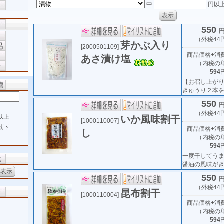
中
円以
550
円
（外税44
芽かぶ入り
[2000501109]
商品価格+消
あさ漬け塩
（内税の
594
【お召し上が
きゅうり２本を
550
円
（外税44
以上
いか風味割干
[1000110007]
以下
商品価格+消
し
（内税の
594
一度干してう
醤油の風味がきい
550
円
（外税44
昆布割干
[1000110004]
商品価格+消
（内税の
594