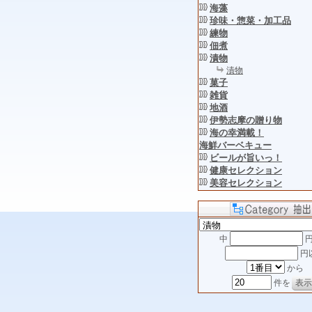
海藻
珍味・惣菜・加工品
練物
佃煮
漬物
漬物
菓子
雑貨
地酒
伊勢志摩の贈り物
海の幸満載！
海鮮バーベキュー
ビールが旨いっ！
健康セレクション
美容セレクション
中
円
円
から
件を