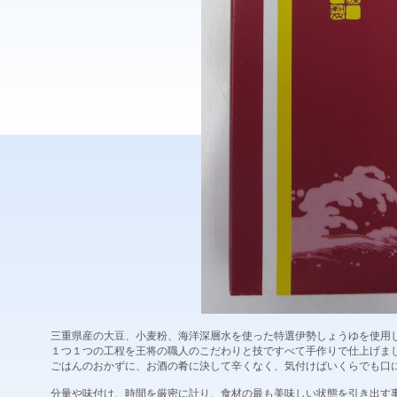
三重県産の大豆、小麦粉、海洋深層水を使った特選伊勢しょうゆを使用
１つ１つの工程を王将の職人のこだわりと技ですべて手作りで仕上げま
ごはんのおかずに、お酒の肴に決して辛くなく、気付けばいくらでも口
分量や味付け、時間を厳密に計り、食材の最も美味しい状態を引き出す