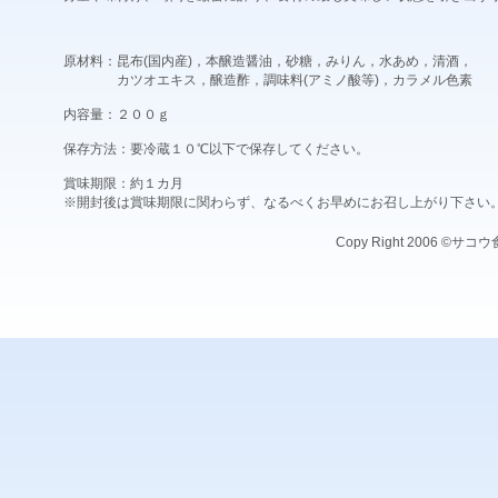
原材料：昆布(国内産)，本醸造醤油，砂糖，みりん，水あめ，清酒，
カツオエキス，醸造酢，調味料(アミノ酸等)，カラメル色素
内容量：２００ｇ
保存方法：要冷蔵１０℃以下で保存してください。
賞味期限：約１カ月
※開封後は賞味期限に関わらず、なるべくお早めにお召し上がり下さい
Copy Right 2006 