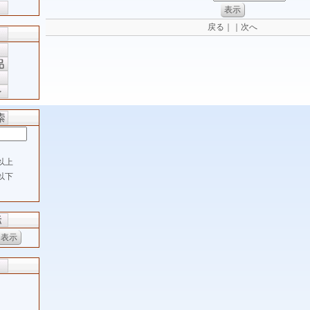
戻る｜｜次へ
以上
以下