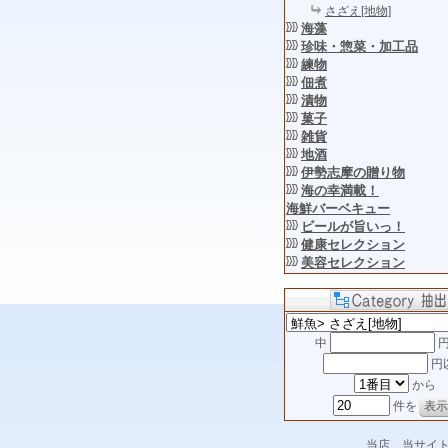
さざえ[地物]
海藻
珍味・惣菜・加工品
練物
佃煮
漬物
菓子
雑貨
地酒
伊勢志摩の贈り物
海の幸満載！
海鮮バーベキュー
ビールが旨いっ！
健康セレクション
美容セレクション
中
円
円
から
件を
当店、当サイ