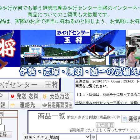
みやげが何でも揃う伊勢志摩みやげセンター王将のインターネ
商品についてのご質問も大歓迎です。
品は、実際のお店で担当に尋ねるのと同じよう、お気軽にお尋
やげセンター 王将
商品一覧
鮮魚> さざえ[地物] 商品数＝0件
岩礁地帯でたくましく育ったサザエです
中
円以