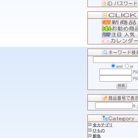
and
or
円
円
を
全カテゴリ
ひもの
鮮魚