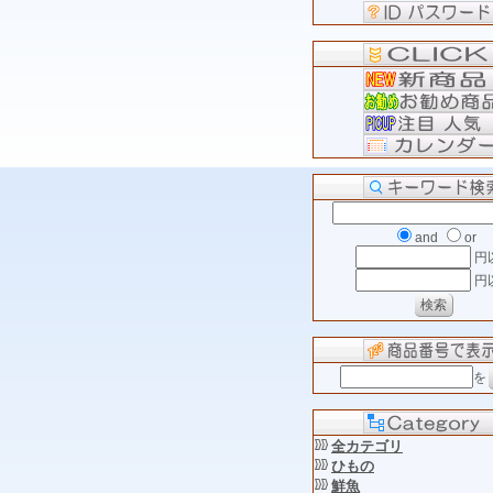
and
or
円
円
を
全カテゴリ
ひもの
鮮魚