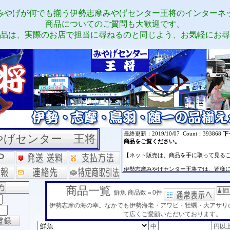
みやげが何でも揃う伊勢志摩みやげセンター王将のインターネ
商品についてのご質問も大歓迎です。
品は、実際のお店で担当に尋ねるのと同じよう、お気軽にお尋
やげセンター 王将
商品一覧
鮮魚 商品数＝0件
伊勢志摩の海の幸。なかでも伊勢海老・アワビ・牡蠣・大アサリ
て広くご愛顧いただいております。
中
円以