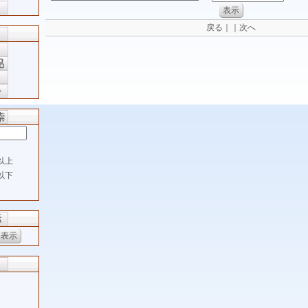
戻る｜｜次へ
以上
以下