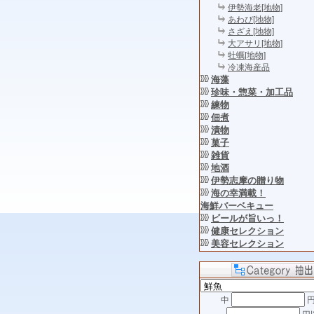
伊勢海老[地物]
あわび[地物]
さざえ[地物]
大アサリ[地物]
牡蠣[地物]
冷凍海産品
海藻
珍味・惣菜・加工品
練物
佃煮
漬物
菓子
雑貨
地酒
伊勢志摩の贈り物
海の幸満載！
海鮮バーベキュー
ビールが旨いっ！
健康セレクション
美容セレクション
中
円