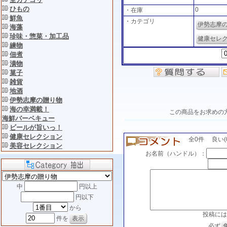
ひもの
0
・在庫
鮮魚
・カテゴリ
伊勢志摩
海藻
珍味・惣菜・加工品
健康セレ
練物
佃煮
漬物
菓子
雑貨
地酒
伊勢志摩の贈り物
海の幸満載！
この商品をお求めの
海鮮バーベキュー
ビールが旨いっ！
健康セレクション
全0件 良い(0)
美容セレクション
お名前（ハンドル）：
中
円以上
円以下
から
投稿には
件を
必ず