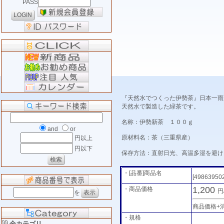
PASS
『天然水でつくった伊勢茶』日本一雨
天然水で製造した緑茶です。
名称：伊勢新茶 １００ｇ
and
or
原材料名：茶（三重県産）
円以上
円以下
保存方法：直射日光、高温多湿を避け
・[品番]商品名
[49863950
1,200
・商品価格
円
を
商品価格+
・規格
全カテゴリ