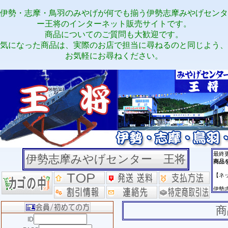
伊勢・志摩・鳥羽のみやげが何でも揃う伊勢志摩みやげセンタ
ー王将のインターネット販売サイトです。
商品についてのご質問も大歓迎です。
気になった商品は、実際のお店で担当に尋ねるのと同じよう、
お気軽にお尋ねください。
伊勢志摩みやげセンター 王将
商
ID