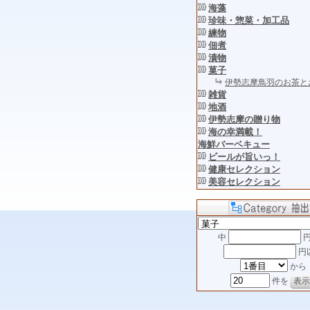
海藻
珍味・惣菜・加工品
練物
佃煮
漬物
菓子
伊勢志摩鳥羽のお茶と
雑貨
地酒
伊勢志摩の贈り物
海の幸満載！
海鮮バーベキュー
ビールが旨いっ！
健康セレクション
美容セレクション
中
円
円
から
件を