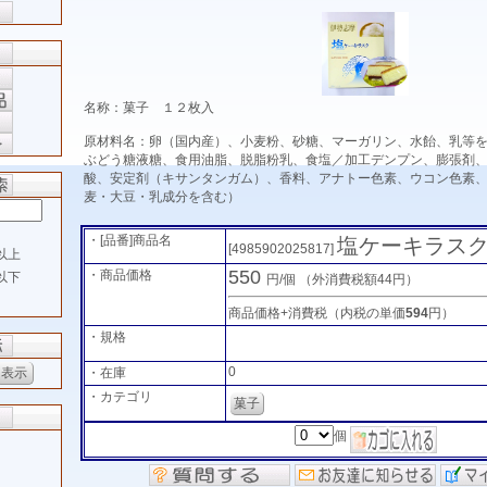
名称：菓子 １２枚入
原材料名：卵（国内産）、小麦粉、砂糖、マーガリン、水飴、乳等
ぶどう糖液糖、食用油脂、脱脂粉乳、食塩／加工デンプン、膨張剤
酸、安定剤（キサンタンガム）、香料、アナトー色素、ウコン色素
麦・大豆・乳成分を含む）
・[品番]商品名
塩ケーキラス
[4985902025817]
以上
550
・商品価格
以下
円/個
（外消費税額44円）
商品価格+消費税（内税の単価
594
円）
・規格
0
・在庫
・カテゴリ
菓子
個