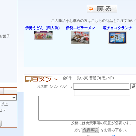
この商品をお求めの方はこちらの商品もご注文頂い
伊勢うどん（四人前）
伊勢エビラーメン
塩チョコクランチ
お菓子
全0件 良い(0) 普通(0) 悪い(0)
お名前（ハンドル）：
以上
以下
投稿には免責事項の同意が必要です。
必ず
免責事項
をお読み下さい。